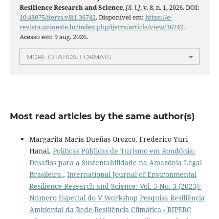
Resilience Research and Science
,
[S. l.]
, v. 8, n. 1, 2026. DOI:
10.48075/ijerrs.v8i1.36742
. Disponível em:
https://e-
revista.unioeste.br/index.php/ijerrs/article/view/36742
.
Acesso em: 9 aug. 2026.
MORE CITATION FORMATS
Most read articles by the same author(s)
Margarita María Dueñas Orozco, Frederico Yuri
Hanai,
Políticas Públicas de Turismo em Rondônia:
Desafios para a Sustentabilidade na Amazônia Legal
Brasileira
,
International Journal of Environmental
Resilience Research and Science: Vol. 5 No. 3 (2023):
Número Especial do V Workshop Pesquisa Resiliência
Ambiental da Rede Resiliência Climática - RIPERC