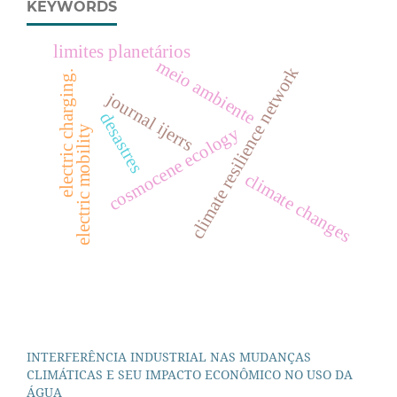
KEYWORDS
limites planetários
meio ambiente
climate resilience network
electric charging.
journal ijerrs
desastres
electric mobility
cosmocene ecology
climate changes
INTERFERÊNCIA INDUSTRIAL NAS MUDANÇAS
CLIMÁTICAS E SEU IMPACTO ECONÔMICO NO USO DA
ÁGUA