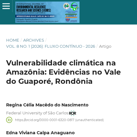
HOME
/
ARCHIVES
/
VOL. 8 NO. 1 (2026): FLUXO CONTÍNUO - 2026
/
Artigo
Vulnerabilidade climática na
Amazônia: Evidências no Vale
do Guaporé, Rondônia
Regina Célia Macêdo do Nascimento
Federal University of São Carlos
https://orcid.org/0000-0001-6320-0817 (unauthenticated)
Edna Viviana Calpa Anaguano