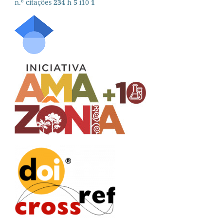
n.º citações
234
h
5
i10
1