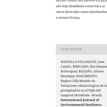
devido crédito aos autores e à IJE
não haja finalidade comercial e as
obras derivadas sejam distribuída
a mesma licença.
HOW TO CITE
MANTILLA-VELASQUEZ, Juan
Camilo; MERCADO, Elsy Dayan
Bohorquez; ROLDÃO, Afonso
Henrique; NASCIMENTO,
Regina Célia Macêdo do.
Variaciones climatológicas de l
precipitación en el Valle del
Guaporé (Rondônia - Brasil).
International Journal of
Environmental Resilience