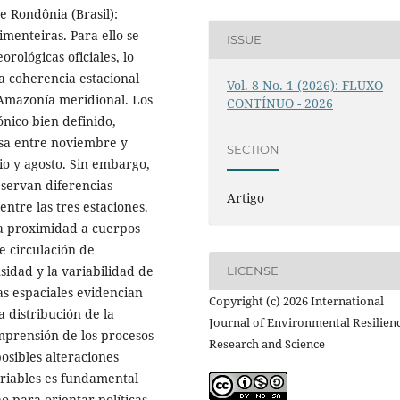
e Rondônia (Brasil):
menteiras. Para ello se
ISSUE
rológicas oficiales, lo
la coherencia estacional
Vol. 8 No. 1 (2026): FLUXO
 Amazonía meridional. Los
CONTÍNUO - 2026
nico bien definido,
nsa entre noviembre y
SECTION
o y agosto. Sin embargo,
bservan diferencias
Artigo
entre las tres estaciones.
(la proximidad a cuerpos
e circulación de
sidad y la variabilidad de
LICENSE
ias espaciales evidencian
Copyright (c) 2026 International
a distribución de la
Journal of Environmental Resilien
omprensión de los procesos
Research and Science
osibles alteraciones
variables es fundamental
o para orientar políticas