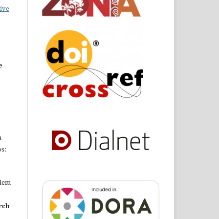
ive
e
a
s:
edem
rch