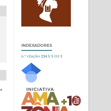
INDEXADORES
n.º citações
234
h
5
i10
1
ce