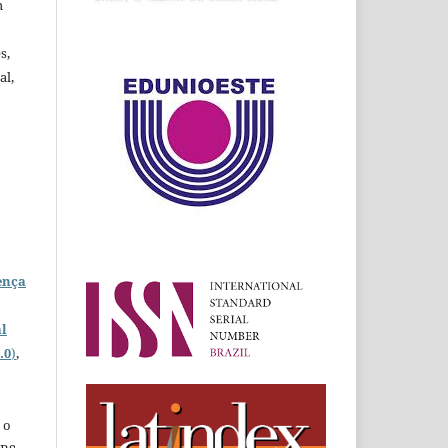
m
s,
al,
ença
l
.0
)
,
 o