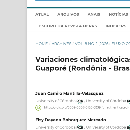
ATUAL
ARQUIVOS
ANAIS
NOTÍCIAS
ESCOPO DA REVISTA IJERRS
INDEXERS
HOME
/
ARCHIVES
/
VOL. 8 NO. 1 (2026): FLUXO 
Variaciones climatológicas
Guaporé (Rondônia - Brasi
Juan Camilo Mantilla-Velasquez
,
University of Córdoba
University of Córdoba
https://orcid.org/0009-0007-0120-8339 (unauthenticated)
Elsy Dayana Bohorquez Mercado
,
University of Córdoba
University of Córdoba