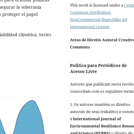
This work is licensed under a
Creat
asegurar la soberanía
Commons Attribution-
y proteger el papel
NonCommercial-ShareAlike 4.0
International License
.
iabilidad climática, Series
Aviso de Direito Autoral Creativ
Commons
Política para Periódicos de
Acesso Livre
Autores que publicam nesta revist
concordam com os seguintes termo
1. Os autores mantêm os direitos
autorais de seus trabalhos e conc
à
International Journal of
Environmental Resilience Resea
and Science (IJERRS)
o direito de