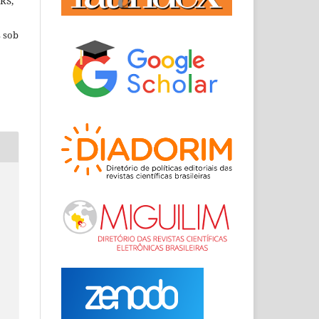
RRS,
s sob
a
a