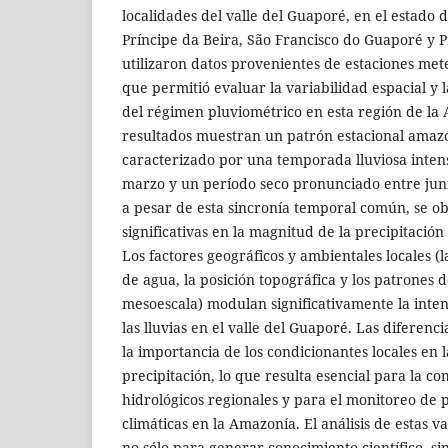
localidades del valle del Guaporé, en el estado d
Príncipe da Beira, São Francisco do Guaporé y Pi
utilizaron datos provenientes de estaciones meteo
que permitió evaluar la variabilidad espacial y 
del régimen pluviométrico en esta región de la
resultados muestran un patrón estacional amazó
caracterizado por una temporada lluviosa inte
marzo y un período seco pronunciado entre juni
a pesar de esta sincronía temporal común, se o
significativas en la magnitud de la precipitación 
Los factores geográficos y ambientales locales 
de agua, la posición topográfica y los patrones d
mesoescala) modulan significativamente la inten
las lluvias en el valle del Guaporé. Las diferenc
la importancia de los condicionantes locales en l
precipitación, lo que resulta esencial para la c
hidrológicos regionales y para el monitoreo de p
climáticas en la Amazonía. El análisis de estas 
no sólo para generar conocimiento científico, sin