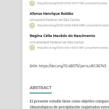
https://orcid.org/0009-0000-3477-1581 (unauthenticated)
Afonso Henrique Roldão
Universid Federal de São Carlos
https://orcid.org/0009-0006-0848-5980 (unauthenticated)
Regina Célia Macêdo do Nascimento
Universidad Federal de São Carlos
https://orcid.org/0000-0001-6320-0817 (unauthenticated)
DOI:
https://doi.org/10.48075/ijerrs.v8i1.36743
ABSTRACT
El presente estudio tiene como objetivo compara
climatológicos de precipitación registrados entr