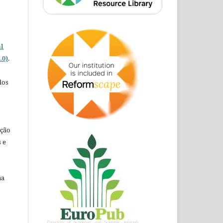
o
l
.0)
.
dos
ação
 e
na