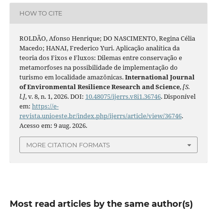
HOW TO CITE
ROLDÃO, Afonso Henrique; DO NASCIMENTO, Regina Célia
Macedo; HANAI, Frederico Yuri. Aplicação analítica da
teoria dos Fixos e Fluxos: Dilemas entre conservação e
metamorfoses na possibilidade de implementação do
turismo em localidade amazônicas.
International Journal
of Environmental Resilience Research and Science
,
[S.
l.]
, v. 8, n. 1, 2026. DOI:
10.48075/ijerrs.v8i1.36746
. Disponível
em:
https://e-
revista.unioeste.br/index.php/ijerrs/article/view/36746
.
Acesso em: 9 aug. 2026.
MORE CITATION FORMATS
Most read articles by the same author(s)