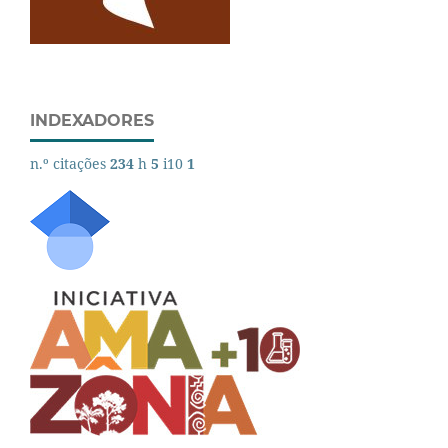
INDEXADORES
n.º citações
234
h
5
i10
1