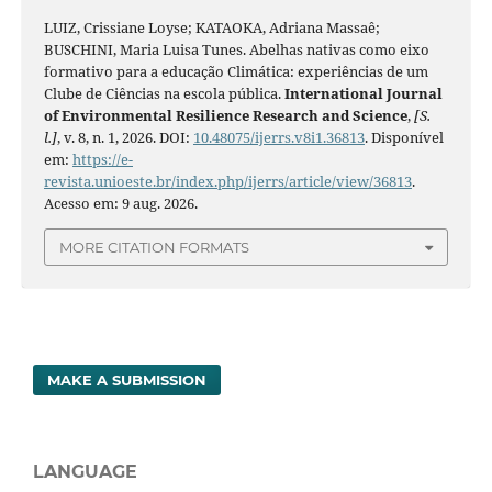
LUIZ, Crissiane Loyse; KATAOKA, Adriana Massaê;
BUSCHINI, Maria Luisa Tunes. Abelhas nativas como eixo
formativo para a educação Climática: experiências de um
Clube de Ciências na escola pública.
International Journal
of Environmental Resilience Research and Science
,
[S.
l.]
, v. 8, n. 1, 2026. DOI:
10.48075/ijerrs.v8i1.36813
. Disponível
em:
https://e-
revista.unioeste.br/index.php/ijerrs/article/view/36813
.
Acesso em: 9 aug. 2026.
MORE CITATION FORMATS
MAKE A SUBMISSION
LANGUAGE