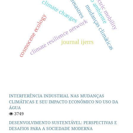
meio ambiente
electric mobility
desastres
climate changes
mudanças climáticas
cosmocene ecology
climate resilience network
journal ijerrs
INTERFERÊNCIA INDUSTRIAL NAS MUDANÇAS
CLIMÁTICAS E SEU IMPACTO ECONÔMICO NO USO DA
ÁGUA
3749
DESENVOLVIMENTO SUSTENTÁVEL: PERSPECTIVAS E
DESAFIOS PARA A SOCIEDADE MODERNA