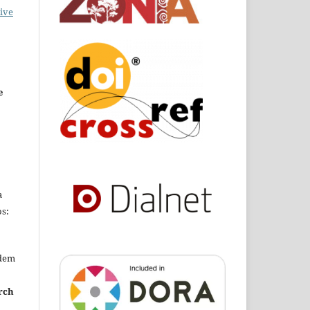
ive
e
a
s:
edem
rch