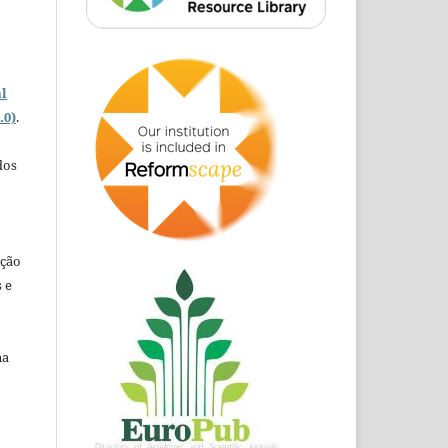
o
l
.0)
.
dos
ação
 e
na