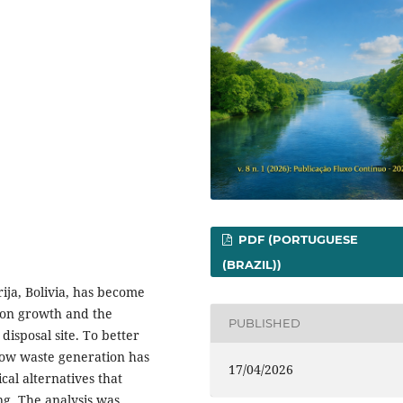
PDF (PORTUGUESE
(BRAZIL))
ija, Bolivia, has become
tion growth and the
PUBLISHED
isposal site. To better
how waste generation has
17/04/2026
cal alternatives that
ing. The analysis was