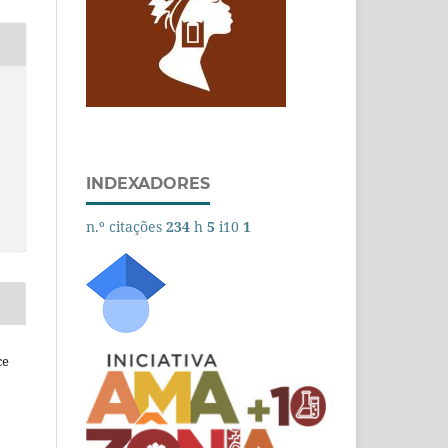
INDEXADORES
n.º citações
234
h
5
i10
1
ce