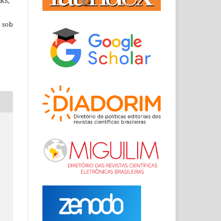
RRS,
s sob