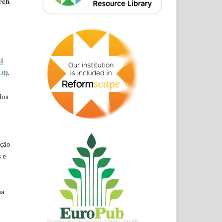
rch
o
l
.0)
.
dos
ação
 e
na