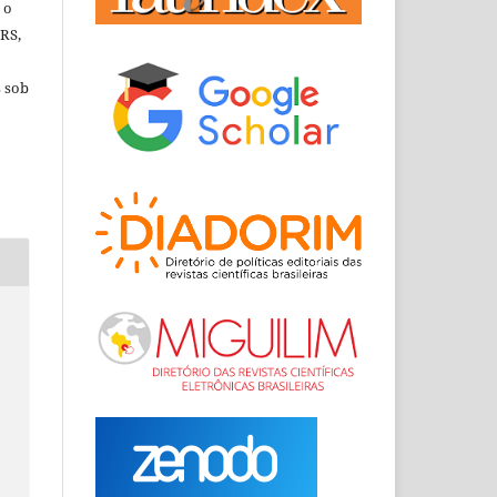
 o
RRS,
s sob