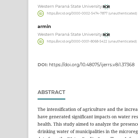
Western Paraná State University
https://orcid.org/0000-0002-5474-7877 (unauthenticated)
armin
Western Paraná State University
https://orcid.org/0000-0001-8068-5422 (unauthenticated)
DOI:
https://doi.org/10.48075/ijerrs.v8i1.37368
ABSTRACT
The intensification of agriculture and the increa
have generated significant impacts on water r
health. This study aimed to analyze the presence
drinking water of municipalities in the microreg