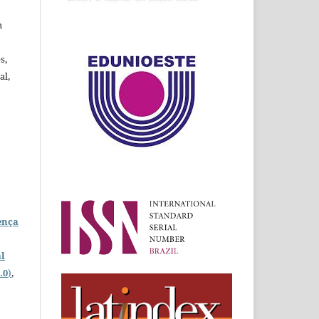
m
s,
al,
ença
l
.0
)
,