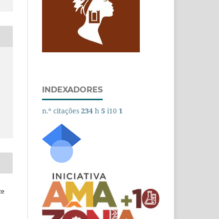
INDEXADORES
n.º citações
234
h
5
i10
1
ce