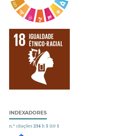
INDEXADORES
n.º citações
234
h
5
i10
1