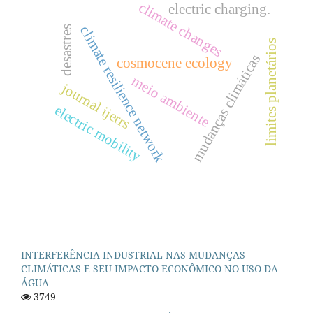
climate changes
electric charging.
climate resilience network
desastres
limites planetários
mudanças climáticas
cosmocene ecology
meio ambiente
journal ijerrs
electric mobility
INTERFERÊNCIA INDUSTRIAL NAS MUDANÇAS
CLIMÁTICAS E SEU IMPACTO ECONÔMICO NO USO DA
ÁGUA
3749