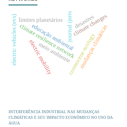
journal ijerrs
climate changes
desastres
electric vehicles (evs)
limites planetários
educação ambiental
climate resilience network
mudanças climáticas
cosmocene ecology
electric mobility
meio ambiente
INTERFERÊNCIA INDUSTRIAL NAS MUDANÇAS
CLIMÁTICAS E SEU IMPACTO ECONÔMICO NO USO DA
ÁGUA