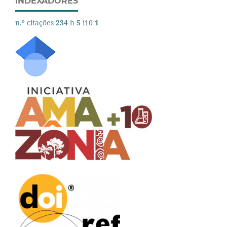
INDEXADORES
n.º citações
234
h
5
i10
1