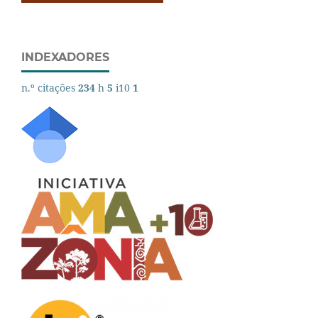
INDEXADORES
n.º citações
234
h
5
i10
1