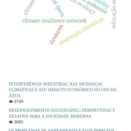
educação ambiental
cosmocene ecology
journal ijerrs
meio ambiente
mudanças climáticas
climate resilience network
desastres
INTERFERÊNCIA INDUSTRIAL NAS MUDANÇAS
CLIMÁTICAS E SEU IMPACTO ECONÔMICO NO USO DA
ÁGUA
3749
DESENVOLVIMENTO SUSTENTÁVEL: PERSPECTIVAS E
DESAFIOS PARA A SOCIEDADE MODERNA
3085
OS PROBLEMAS DE SANEAMENTO E SEUS IMPACTOS