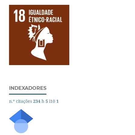
INDEXADORES
n.º citações
234
h
5
i10
1