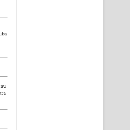
uisa
enu
ara