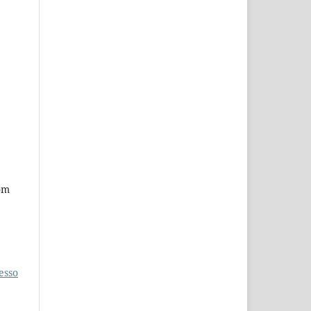
com
esso