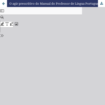
O agir prescritivo do Manual do Professor de Língua Portuguesa em torno do ensino de gêneros orais argumentativos