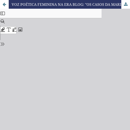
VOZ POÉTICA FEMININA NA ERA BLOG: "OS CASOS DA MARIA CLARA"