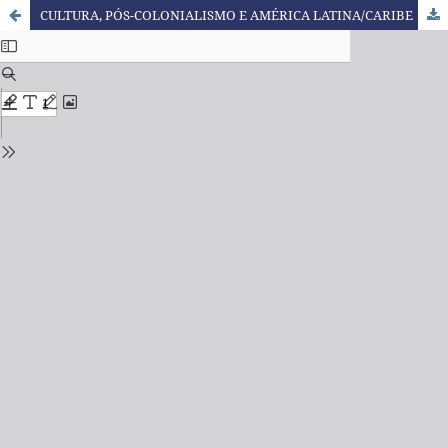
CULTURA, PÓS-COLONIALISMO E AMÉRICA LATINA/CARIBE