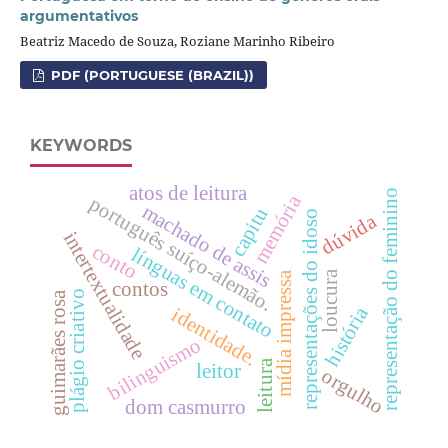
argumentativos
Beatriz Macedo de Souza, Roziane Marinho Ribeiro
PDF (PORTUGUESE (BRAZIL))
KEYWORDS
atos de leitura
representação do feminino
memória
português suíço-alemão.
machado de assis
capitu
representações do idoso
dúvida
intertextualidade
conto
línguas em contato
loucura
mídia impressa
contos
plágio criativo
guimarães rosa
história
identidade.
bilinguismo
leitura
leitor
orgulho
dom casmurro