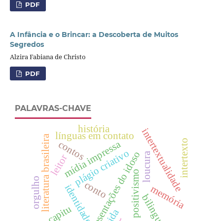
PDF
A Infância e o Brincar: a Descoberta de Muitos
Segredos
Alzira Fabiana de Christo
PDF
PALAVRAS-CHAVE
história
intertextualidade
línguas em contato
literatura brasileira
intertexto
mídia impressa
contos
plágio criativo
representações do idoso
loucura
leitor
positivismo
orgulho
conto
identidade.
memória
bilinguismo
capitu