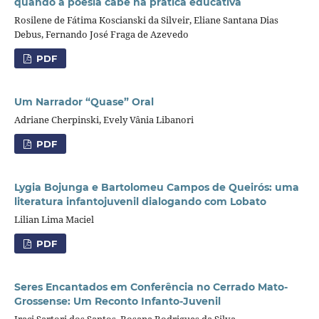
quando a poesia cabe na prática educativa
Rosilene de Fátima Koscianski da Silveir, Eliane Santana Dias
Debus, Fernando José Fraga de Azevedo
PDF
Um Narrador “Quase” Oral
Adriane Cherpinski, Evely Vânia Libanori
PDF
Lygia Bojunga e Bartolomeu Campos de Queirós: uma
literatura infantojuvenil dialogando com Lobato
Lilian Lima Maciel
PDF
Seres Encantados em Conferência no Cerrado Mato-
Grossense: Um Reconto Infanto-Juvenil
Iraci Sartori dos Santos, Rosana Rodrigues da Silva