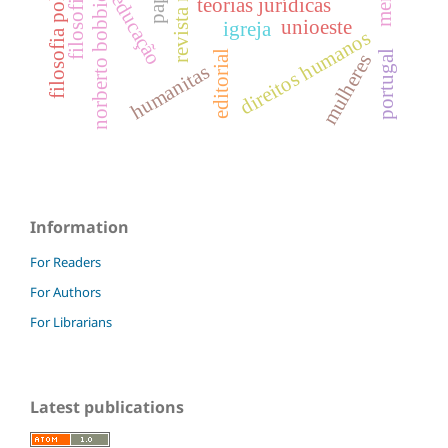
filosofia política
educação
norberto bobbio
teorias jurídicas
unioeste
igreja
direitos humanos
portugal
editorial
mulheres
humanitas
Information
For Readers
For Authors
For Librarians
Latest publications