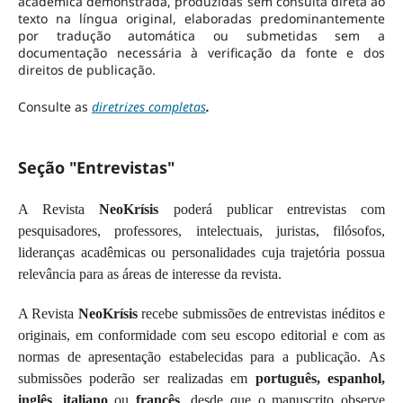
acadêmica demonstrada, produzidas sem consulta direta ao
texto na língua original, elaboradas predominantemente
por tradução automática ou submetidas sem a
documentação necessária à verificação da fonte e dos
direitos de publicação.
Consulte as
diretrizes completas
.
Seção "Entrevistas"
A Revista
NeoKrísis
poderá publicar entrevistas com
pesquisadores, professores, intelectuais, juristas, filósofos,
lideranças acadêmicas ou personalidades cuja trajetória possua
relevância para as áreas de interesse da revista.
A Revista
NeoKrísis
recebe submissões de entrevistas inéditos e
originais, em conformidade com seu escopo editorial e com as
normas de apresentação estabelecidas para a publicação. As
submissões poderão ser realizadas em
português, espanhol,
inglês
,
italiano
ou
francês
, desde que o manuscrito observe