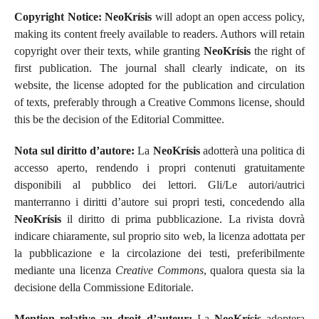
Copyright Notice:
NeoKrísis
will adopt an open access policy,
making its content freely available to readers. Authors will retain
copyright over their texts, while granting
NeoKrísis
the right of
first publication. The journal shall clearly indicate, on its
website, the license adopted for the publication and circulation
of texts, preferably through a Creative Commons license, should
this be the decision of the Editorial Committee.
Nota sul diritto d’autore:
La
NeoKrísis
adotterà una politica di
accesso aperto, rendendo i propri contenuti gratuitamente
disponibili al pubblico dei lettori. Gli/Le autori/autrici
manterranno i diritti d’autore sui propri testi, concedendo alla
NeoKrísis
il diritto di prima pubblicazione. La rivista dovrà
indicare chiaramente, sul proprio sito web, la licenza adottata per
la pubblicazione e la circolazione dei testi, preferibilmente
mediante una licenza
Creative Commons
, qualora questa sia la
decisione della Commissione Editoriale.
Mention relative au droit d’auteur:
La
NeoKrísis
adoptera