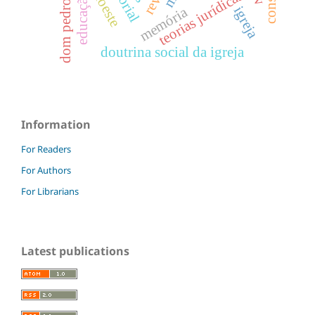
unioeste
dom pedro iv
teorias jurídicas
educação
igreja
memória
doutrina social da igreja
Information
For Readers
For Authors
For Librarians
Latest publications