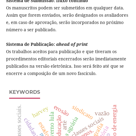
Sistema de Submissão: fluxo contínuo
Os manuscritos podem ser submetidos em qualquer data.
Assim que forem enviados, serão designados os avaliadores
e, em caso de aprovação, serão incorporados no próximo
número a ser publicado.
Sistema de Publicação:
ahead of print
Os trabalhos aceitos para publicação e que tiveram os
procedimentos editoriais encerrados serão imediatamente
publicados na versão eletrônica. Isso será feito até que se
encerre a composição de um novo fascículo.
KEYWORDS
sindicato
erosão
produção de energia
harvey
classes sociais.
vazão
governo lula
educação
classes sociais
reforma agrária
cidadania
estado
arte
geografia
história
enos.