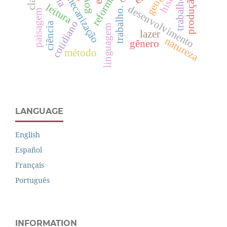
mecanização
trabalho
leitura
desenvolvimento
trabalho.
paisagem
cotidiano
ciência
linguagem
lazer
natureza
gênero
método
LANGUAGE
English
Español
Français
Português
INFORMATION