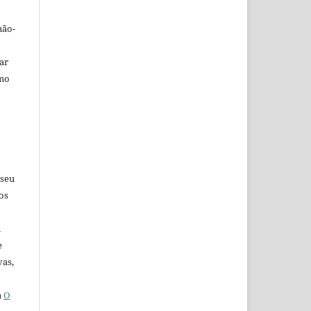
não-
car
omo
 seu
os
u
e
vas,
a
O