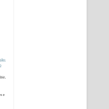
ção-
0
bir,
es e