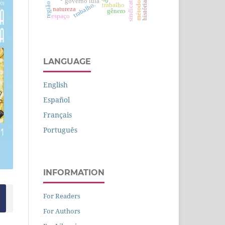
sindicato
governo lula
método
história
trabalho.
trabalho
natureza
gênero
espaço
LANGUAGE
English
Español
Français
Português
INFORMATION
For Readers
For Authors