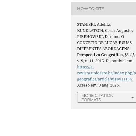
HOW TO CITE
STANISKI, Adelita;
KUNDLATSCH, Cesar Augusto;
PIREHOWSKI, Dariane. O
CONCEITO DE LUGAR E SUAS
DIFERENTES ABORDAGENS.
Perspectiva Geográfica
,
[S. l.]
,
v. 9, n. 11, 2015. Disponível em:
https://e-
revista.unioeste.br/index.php/
geografica/article/view/11154
.
Acesso em: 9 aug. 2026.
MORE CITATION
FORMATS