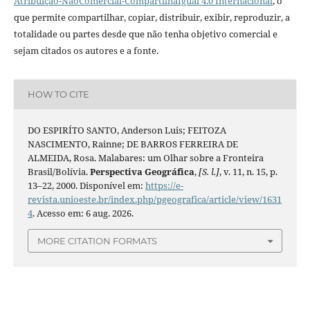
Atribuição-NãoComercial-CompartilhaIgual 4.0 Internacional
, o
que permite compartilhar, copiar, distribuir, exibir, reproduzir, a
totalidade ou partes desde que não tenha objetivo comercial e
sejam citados os autores e a fonte.
HOW TO CITE
DO ESPIRÍTO SANTO, Anderson Luis; FEITOZA
NASCIMENTO, Rainne; DE BARROS FERREIRA DE
ALMEIDA, Rosa. Malabares: um Olhar sobre a Fronteira
Brasil/Bolívia.
Perspectiva Geográfica
,
[S. l.]
, v. 11, n. 15, p.
13–22, 2000. Disponível em:
https://e-
revista.unioeste.br/index.php/pgeografica/article/view/1631
4
. Acesso em: 6 aug. 2026.
MORE CITATION FORMATS