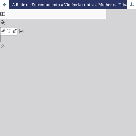
A Rede de Enfrentamento à Violência contra a Mulher na Faixa de Fronteira: em Busca da Visibilidade