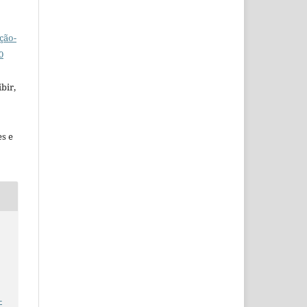
ção-
0
bir,
es e
-