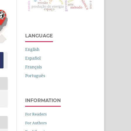
governo lula
erosão
arte
produção de energia
método
espaço
LANGUAGE
English
Español
Français
Português
INFORMATION
For Readers
For Authors