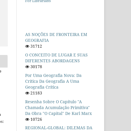
For Librarians
AS NOÇÕES DE FRONTEIRA EM
GEOGRAFIA
31712
O CONCEITO DE LUGAR E SUAS
DIFERENTES ABORDAGENS
30178
e
Por Uma Geografia Nova: Da
Crítica Da Geografia A Uma
Geografia Crítica
21183
Resenha Sobre O Capítulo "A
Chamada Acumulação Primitiva"
Da Obra "O Capital" De Karl Marx
a
10726
s:
REGIONAL-GLOBAL: DILEMAS DA