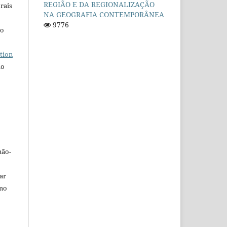
REGIÃO E DA REGIONALIZAÇÃO
rais
NA GEOGRAFIA CONTEMPORÂNEA
9776
ho
tion
do
não-
car
omo