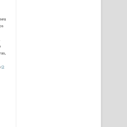
 seu
os
u
e
vas,
a
O