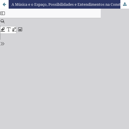
A Música e o Espaço, Possibilidades e Entendimentos na Construção do Saber Geográfico pela Realidade do Aluno – Discutindo a Música “175 Nada Especial”