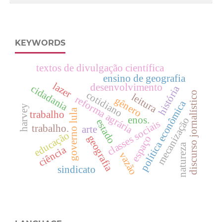
KEYWORDS
textos de divulgação científica
ensino de geografia
lazer
desenvolvimento
cidadania
história
cotidiano
discurso jornalístico
leitura
reforma agrária
gênero
política econômica
harvey
governo lula
trabalho
enos.
mecanização
estado
classes sociais
trabalho.
arte
educação
geografia
espaço
natureza
ciência
vazão
sindicato