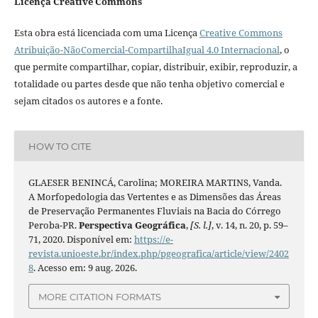
Licença Creative Commons
Esta obra está licenciada com uma Licença
Creative Commons
Atribuição-NãoComercial-CompartilhaIgual 4.0 Internacional
, o
que permite compartilhar, copiar, distribuir, exibir, reproduzir, a
totalidade ou partes desde que não tenha objetivo comercial e
sejam citados os autores e a fonte.
HOW TO CITE
GLAESER BENINCÁ, Carolina; MOREIRA MARTINS, Vanda.
A Morfopedologia das Vertentes e as Dimensões das Áreas
de Preservação Permanentes Fluviais na Bacia do Córrego
Peroba-PR.
Perspectiva Geográfica
,
[S. l.]
, v. 14, n. 20, p. 59–
71, 2020. Disponível em:
https://e-
revista.unioeste.br/index.php/pgeografica/article/view/2402
8
. Acesso em: 9 aug. 2026.
MORE CITATION FORMATS