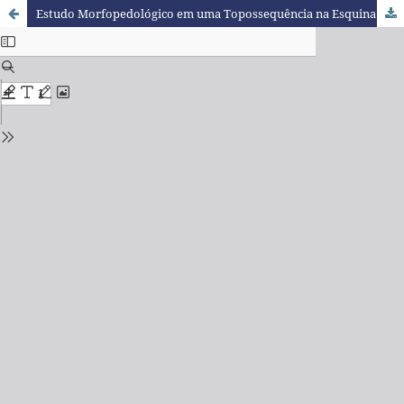
Estudo Morfopedológico em uma Topossequência na Esquina Memória – Toledo – PR