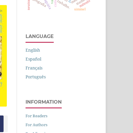
sindicato
geografia
método
trabalho.
simmel
LANGUAGE
English
Español
Français
Português
INFORMATION
For Readers
For Authors