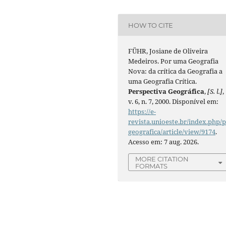
HOW TO CITE
FÜHR, Josiane de Oliveira
Medeiros. Por uma Geografia
Nova: da crítica da Geografia a
uma Geografia Crítica.
Perspectiva Geográfica
,
[S. l.]
,
v. 6, n. 7, 2000. Disponível em:
https://e-
revista.unioeste.br/index.php/
geografica/article/view/9174
.
Acesso em: 7 aug. 2026.
MORE CITATION
FORMATS