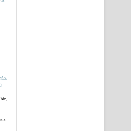
ção-
0
bir,
es e