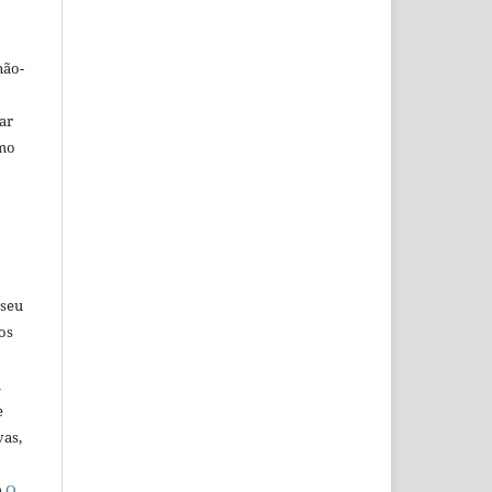
não-
car
omo
 seu
os
u
e
vas,
a
O