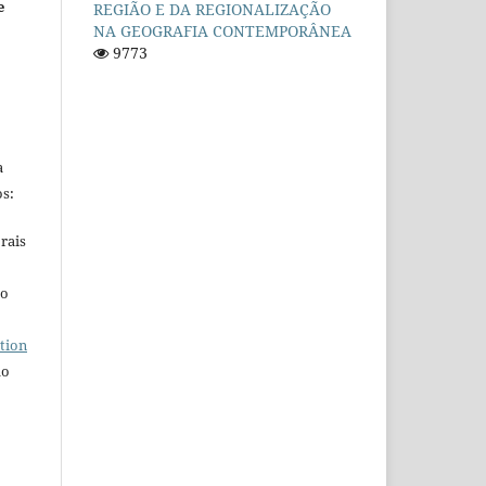
e
REGIÃO E DA REGIONALIZAÇÃO
NA GEOGRAFIA CONTEMPORÂNEA
9773
a
s:
rais
ho
tion
do