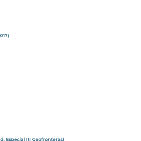
2017)
(Ed. Especial III Geofronteras)