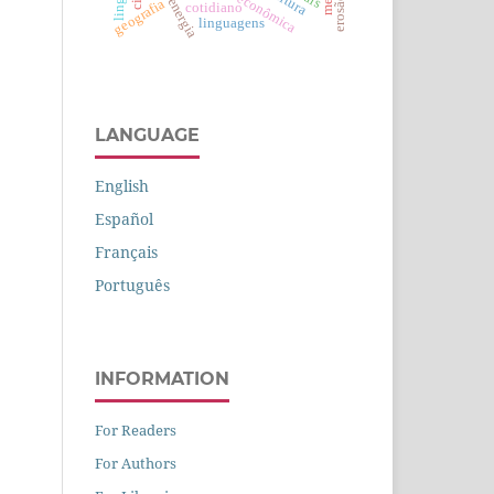
política econômica
leitura
erosão
geografia
cotidiano
linguagens
LANGUAGE
English
Español
Français
Português
INFORMATION
For Readers
For Authors