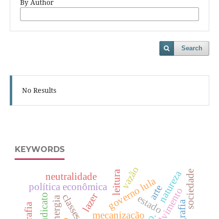
By Author
Search
No Results
KEYWORDS
vazão
natureza
sociedade
leitura
neutralidade
governo lula
política econômica
arte
lazer
sindicato
estado
geografia
mecanização