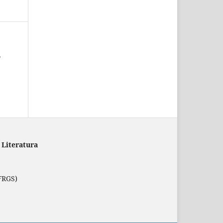
,
 Literatura
FRGS)