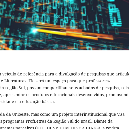
m veículo de referência para a divulgação de pesquisas que articu
 e Literaturas. Ele será um espaço para que professores-
 da região Sul, possam compartilhar seus achados de pesquisa, rela
te, apresentar os produtos educacionais desenvolvidos, promovend
rsidade e a educação básica.
ada da Unioeste, mas como um projeto interinstitucional que visa
s programas ProfLetras da Região Sul do Brasil. Diante da
ogramas parceiros (UEL, UENP, UEM, UFSC e UFRGS), a revista