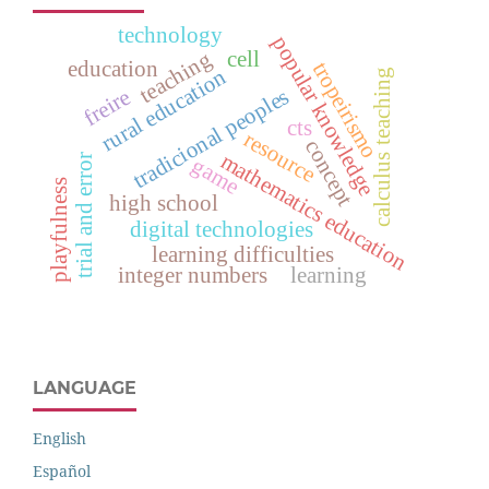
technology
popular knowledge
cell
teaching
education
tropeirismo
rural education
calculus teaching
tradicional peoples
freire
cts
resource
concept
mathematics education
trial and error
game
playfulness
high school
digital technologies
learning difficulties
integer numbers
learning
LANGUAGE
English
Español