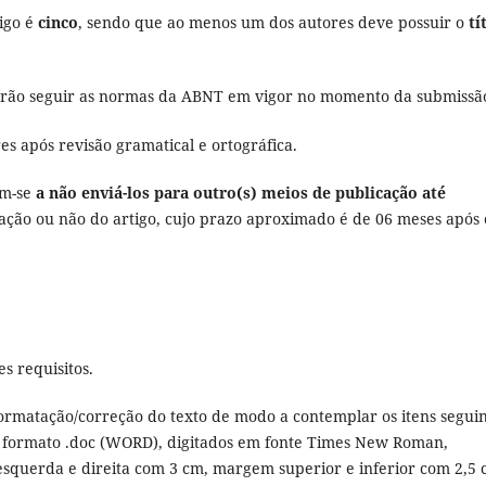
igo é
cinco
, sendo que ao menos um dos autores deve possuir o
tí
verão seguir as normas da ABNT em vigor no momento da submissã
s após revisão gramatical e ortográfica.
em-se
a não enviá-los para outro(s) meios de publicação até
ação ou não do artigo, cujo prazo aproximado é de 06 meses após 
s requisitos.
ormatação/correção do texto de modo a contemplar os itens seguin
o formato .doc (WORD), digitados em fonte Times New Roman,
querda e direita com 3 cm, margem superior e inferior com 2,5 