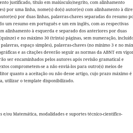
nto justificado, título em maiúsculo/negrito, com alinhamento
s) por uma linha, nome(s) do(s) autor(es) com alinhamento à direi
utor(es) por duas linhas, palavras-chaves separadas do resumo p
ndo um resumo em português e um em inglês, com as respectivas
 com alinhamento à esquerda e separado dos anteriores por duas
(quinze) e no máximo 30 (trinta) páginas, sem numeração, incluíd
palavras, espaço simples), palavras-chaves (no mínimo 3 e no má
liográficas e as citações deverão seguir as normas da ABNT em vigo
rão ser encaminhados pelos autores após revisão gramatical e
textos comprometem-se a não enviá-los para outro(s) meios de
itor quanto a aceitação ou não desse artigo, cujo prazo máximo é
, utilizar o template disponibilizado.
 e/ou Matemática, modalidades e suportes técnico-científico-