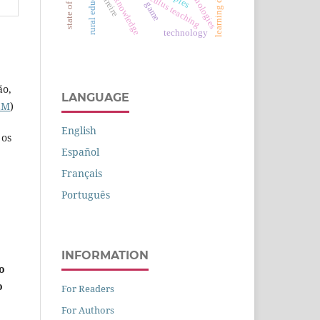
popular knowledge
rural education
calculus teaching
freire
game
technology
ão,
LANGUAGE
EM
)
English
 os
Español
Français
Português
INFORMATION
o
o
For Readers
For Authors