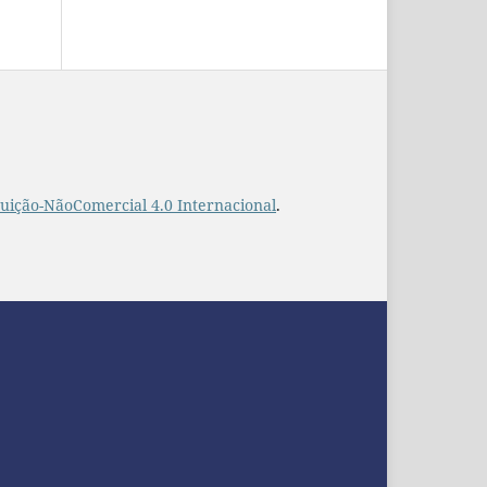
uição-NãoComercial 4.0 Internacional
.