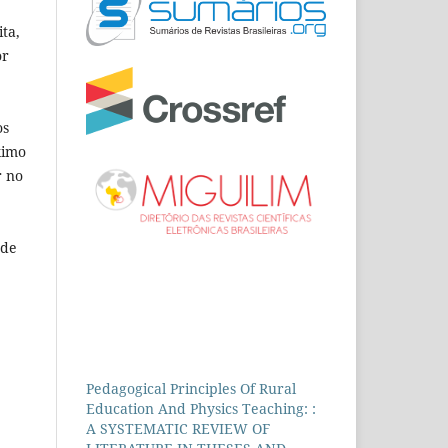
ta,
or
os
ximo
r no
 de
Pedagogical Principles Of Rural
Education And Physics Teaching: :
A SYSTEMATIC REVIEW OF