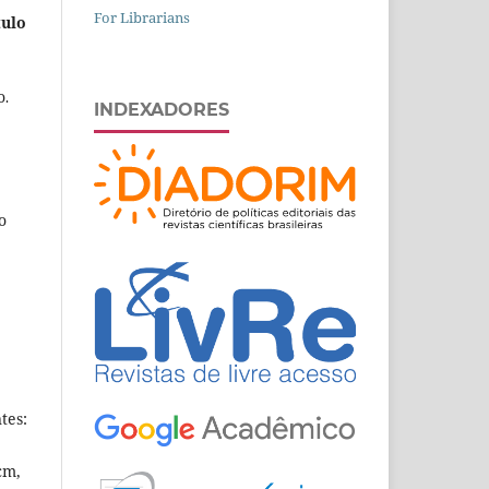
For Librarians
tulo
o
.
INDEXADORES
o
tes:
cm,