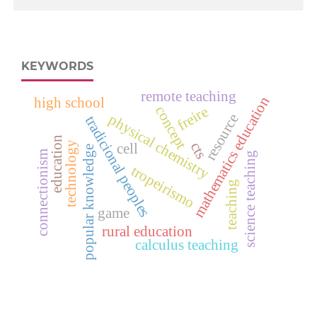
KEYWORDS
remote teaching
mathematics education
high school
freire
concept
physical chemistry
resource
tradicional peoples
education
cts
technology
cell
popular knowledge
connectionism
science teaching
tropeirismo
teaching
game
rural education
calculus teaching