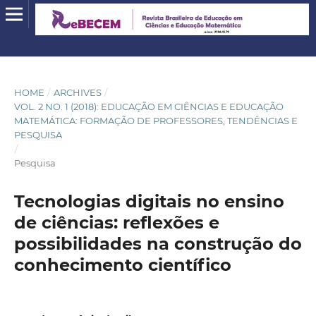
HOME
/
ARCHIVES
/
VOL. 2 NO. 1 (2018): EDUCAÇÃO EM CIÊNCIAS E EDUCAÇÃO
MATEMÁTICA: FORMAÇÃO DE PROFESSORES, TENDÊNCIAS E
PESQUISA
/
Pesquisa
Tecnologias digitais no ensino
de ciências: reflexões e
possibilidades na construção do
conhecimento científico