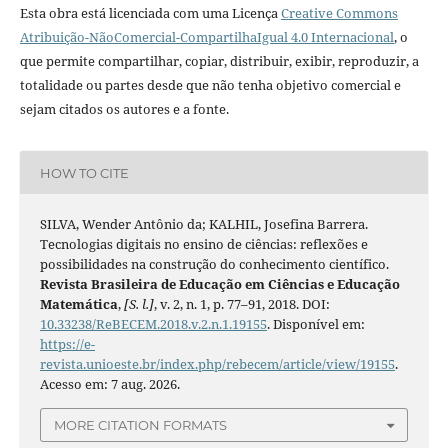
Esta obra está licenciada com uma Licença
Creative Commons
Atribuição-NãoComercial-CompartilhaIgual 4.0 Internacional
, o
que permite compartilhar, copiar, distribuir, exibir, reproduzir, a
totalidade ou partes desde que não tenha objetivo comercial e
sejam citados os autores e a fonte.
HOW TO CITE
SILVA, Wender Antônio da; KALHIL, Josefina Barrera.
Tecnologias digitais no ensino de ciências: reflexões e
possibilidades na construção do conhecimento científico.
Revista Brasileira de Educação em Ciências e Educação
Matemática
,
[S. l.]
, v. 2, n. 1, p. 77–91, 2018. DOI:
10.33238/ReBECEM.2018.v.2.n.1.19155
. Disponível em:
https://e-
revista.unioeste.br/index.php/rebecem/article/view/19155
.
Acesso em: 7 aug. 2026.
MORE CITATION FORMATS