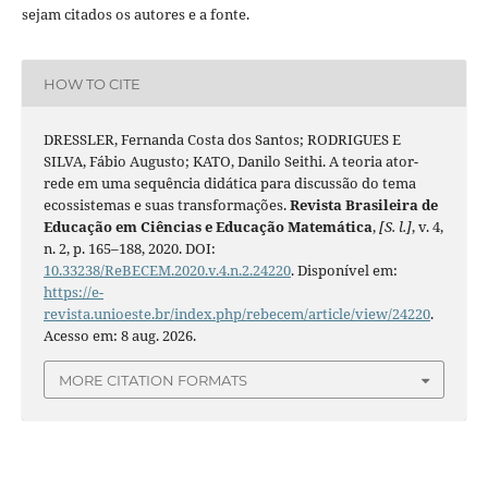
sejam citados os autores e a fonte.
HOW TO CITE
DRESSLER, Fernanda Costa dos Santos; RODRIGUES E
SILVA, Fábio Augusto; KATO, Danilo Seithi. A teoria ator-
rede em uma sequência didática para discussão do tema
ecossistemas e suas transformações.
Revista Brasileira de
Educação em Ciências e Educação Matemática
,
[S. l.]
, v. 4,
n. 2, p. 165–188, 2020. DOI:
10.33238/ReBECEM.2020.v.4.n.2.24220
. Disponível em:
https://e-
revista.unioeste.br/index.php/rebecem/article/view/24220
.
Acesso em: 8 aug. 2026.
MORE CITATION FORMATS