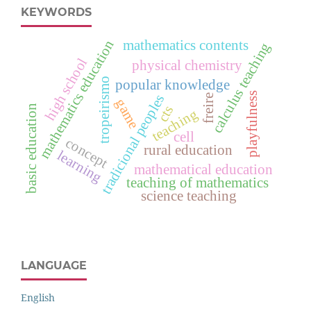
KEYWORDS
mathematics education
mathematics contents
calculus teaching
high school
physical chemistry
tropeirismo
popular knowledge
playfulness
tradicional peoples
freire
game
cts
basic education
teaching
cell
concept
rural education
learning
mathematical education
teaching of mathematics
science teaching
LANGUAGE
English