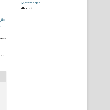
Matemática
2080
ção-
0
bir,
es e
;