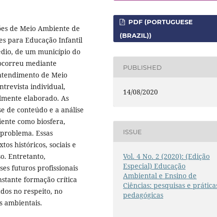
PDF (PORTUGUESE
ões de Meio Ambiente de
(BRAZIL))
s para Educação Infantil
édio, de um município do
 ocorreu mediante
PUBLISHED
entendimento de Meio
trevista individual,
14/08/2020
almente elaborado. As
e de conteúdo e a análise
iente como biosfera,
ISSUE
 problema. Essas
os históricos, sociais e
o. Entretanto,
Vol. 4 No. 2 (2020): (Edição
Especial) Educação
es futuros profissionais
Ambiental e Ensino de
stante formação crítica
Ciências: pesquisas e prática
dos no respeito, no
pedagógicas
s ambientais.