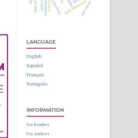
mini-course
connectionism
freire
technology
cell
rural education
education
LANGUAGE
English
Español
Français
Português
INFORMATION
For Readers
For Authors