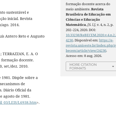
formação docente acerca do
meio ambiente.
Revista
to sustentável e
Brasileira de Educação em
ão inicial. Revista
Ciências e Educação
o/ago. 2014.
Matemática
,
[S. l.]
, v. 4, n. 2, p.
202–224, 2020. DOI:
10.33238/ReBECEM.2020.v.4.n.2.
uís Antero Reto e Augusto
4230
. Disponível em:
https://e-
revista.unioeste.br/index.php/r
becem/article/view/24230
.
.; TERRAZZAN, E. A. O
Acesso em: 8 aug. 2026.
 formação docente.
MORE CITATION
0, set./dez. 2010.
FORMATS
e 1981. Dispõe sobre a
 mecanismos de
. Diário Oficial da
de agosto de 1981.
vil_03/LEIS/L6938.htm
>.