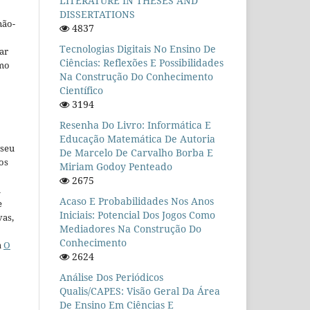
LITERATURE IN THESES AND
DISSERTATIONS
não-
4837
Tecnologias Digitais No Ensino De
car
Ciências: Reflexões E Possibilidades
omo
Na Construção Do Conhecimento
Científico
3194
Resenha Do Livro: Informática E
Educação Matemática De Autoria
 seu
De Marcelo De Carvalho Borba E
os
Miriam Godoy Penteado
2675
u
Acaso E Probabilidades Nos Anos
e
Iniciais: Potencial Dos Jogos Como
vas,
Mediadores Na Construção Do
Conhecimento
a
O
2624
Análise Dos Periódicos
Qualis/CAPES: Visão Geral Da Área
De Ensino Em Ciências E