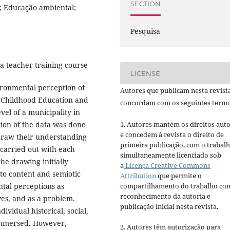
SECTION
s; Educação ambiental;
Pesquisa
a teacher training course
LICENSE
vironmental perception of
Autores que publicam nesta revist
y Childhood Education and
concordam com os seguintes termo
vel of a municipality in
tion of the data was done
1. Autores mantém os direitos auto
e concedem à revista o direito de
draw their understanding
primeira publicação, com o trabal
 carried out with each
simultaneamente licenciado sob
he drawing initially
a
Licença Creative Commons
to content and semiotic
Attribution
que permite o
ntal perceptions as
compartilhamento do trabalho co
reconhecimento da autoria e
ves, and as a problem.
publicação inicial nesta revista.
vidual historical, social,
 immersed. However,
2. Autores têm autorização para