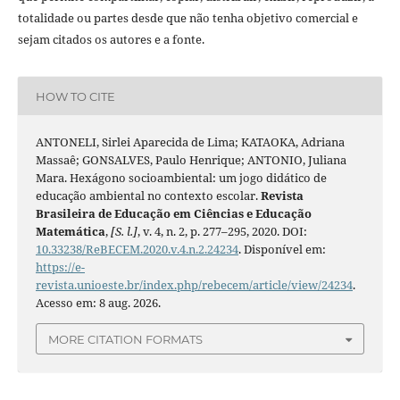
totalidade ou partes desde que não tenha objetivo comercial e
sejam citados os autores e a fonte.
HOW TO CITE
ANTONELI, Sirlei Aparecida de Lima; KATAOKA, Adriana
Massaê; GONSALVES, Paulo Henrique; ANTONIO, Juliana
Mara. Hexágono socioambiental: um jogo didático de
educação ambiental no contexto escolar.
Revista
Brasileira de Educação em Ciências e Educação
Matemática
,
[S. l.]
, v. 4, n. 2, p. 277–295, 2020. DOI:
10.33238/ReBECEM.2020.v.4.n.2.24234
. Disponível em:
https://e-
revista.unioeste.br/index.php/rebecem/article/view/24234
.
Acesso em: 8 aug. 2026.
MORE CITATION FORMATS