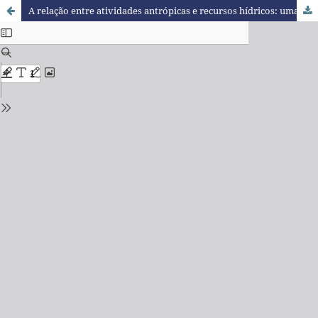
A relação entre atividades antrópicas e recursos hídricos: uma experiência didática baseada no ensino de ciências por investigação com alunos do ensino fundamental II