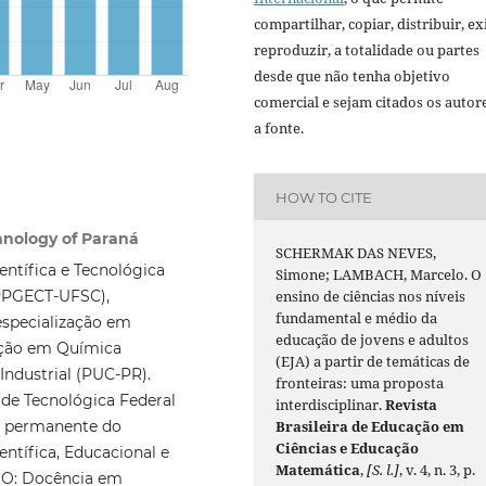
compartilhar, copiar, distribuir, exi
reproduzir, a totalidade ou partes
desde que não tenha objetivo
comercial e sejam citados os autor
a fonte.
HOW TO CITE
hnology of Paraná
SCHERMAK DAS NEVES,
ntífica e Tecnológica
Simone; LAMBACH, Marcelo. O
(PPGECT-UFSC),
ensino de ciências nos níveis
fundamental e médio da
especialização em
educação de jovens e adultos
ação em Química
(EJA) a partir de temáticas de
ndustrial (PUC-PR).
fronteiras: uma proposta
de Tecnológica Federal
interdisciplinar.
Revista
e permanente do
Brasileira de Educação em
Ciências e Educação
tífica, Educacional e
Matemática
,
[S. l.]
, v. 4, n. 3, p.
TIO: Docência em