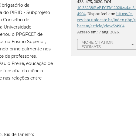
438–475, 2020. DOI:
Obrigatório da
10.33238/ReBECEM.2020.v.4.n.3.
a do PIBID - Subprojeto
4904
. Disponível em:
https://e-
do Conselho de
revista.unioeste.br/index.php/r
becem/article/view/24904
.
a Universidade
Acesso em: 7 aug. 2026.
rdenou o PPGFCET de
ca no Ensino Superior,
MORE CITATION
FORMATS
ando principalmente nos
e de professores,
Paulo Freire, educação de
e filosofia da ciência
e nas relações entre
. Rio de Janeiro: