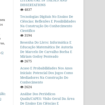
LITERATURE IN THESES AND
DISSERTATIONS
4837
Tecnologias Digitais No Ensino De
 seu
Ciências: Reflexões E Possibilidades
os
Na Construção Do Conhecimento
Científico
u
3194
e
Resenha Do Livro: Informática E
vas,
Educação Matemática De Autoria
De Marcelo De Carvalho Borba E
a
O
Miriam Godoy Penteado
2675
Acaso E Probabilidades Nos Anos
Iniciais: Potencial Dos Jogos Como
Mediadores Na Construção Do
Conhecimento
2624
ção-
Análise Dos Periódicos
Qualis/CAPES: Visão Geral Da Área
0
De Ensino Em Ciências E