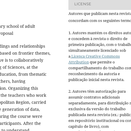
LICENSE
Autores que publicam nesta revist
concordam com os seguintes termo
ry school of adult
1. Autores mantém os direitos auto
roposal
e concedem à revista o direito de
primeira publicação, com o trabal
ings and relationships
simultaneamente licenciado sob
y based on frontier themes,
a
Licença Creative Commons
ve is to collaboratively
Attribution
que permite o
 of Sciences, at the
compartilhamento do trabalho co
reconhecimento da autoria e
ducation, from thematic
publicação inicial nesta revista.
achers, having
ion. Organizing this
2. Autores têm autorização para
th the teachers who work
assumir contratos adicionais
opolitan Region, carried
separadamente, para distribuição 
exclusiva da versão do trabalho
e generation of data,
publicada nesta revista (ex.: publi
during the course were
em repositório institucional ou c
articipants. After the
capítulo de livro), com
 to understand