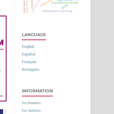
calculus teaching
trial and error
teaching
popular knowledge
game
mathematics teaching
LANGUAGE
English
Español
Français
Português
INFORMATION
For Readers
For Authors