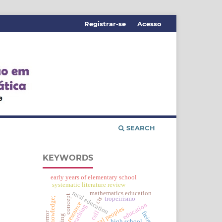
Registrar-se
Acesso
SEARCH
KEYWORDS
early years of elementary school
systematic literature review
rural education
mathematics education
concept
cts
state of knowledge;
tropeirismo
resource
education
tradicional peoples
cell
freire
high school