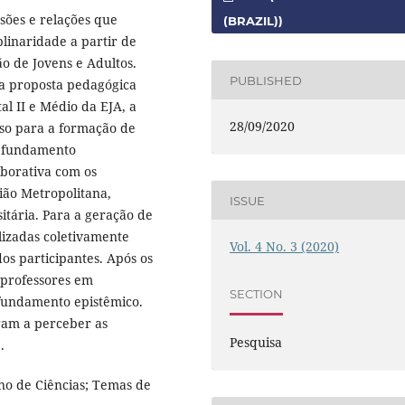
sões e relações que
(BRAZIL))
plinaridade a partir de
ão de Jovens e Adultos.
PUBLISHED
ma proposta pedagógica
al II e Médio da EJA, a
28/09/2020
sso para a formação de
o fundamento
aborativa com os
ião Metropolitana,
ISSUE
itária. Para a geração de
lizadas coletivamente
Vol. 4 No. 3 (2020)
os participantes. Após os
 professores em
SECTION
fundamento epistêmico.
ram a perceber as
Pesquisa
.
ino de Ciências; Temas de