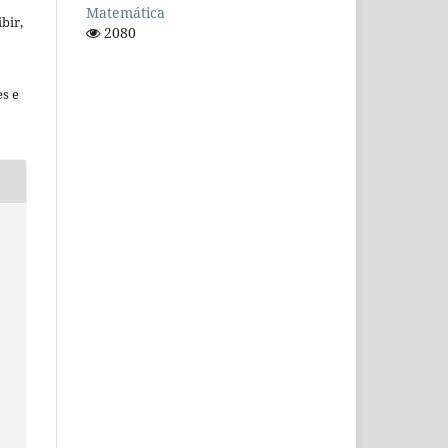
Matemática
bir,
2080
es e