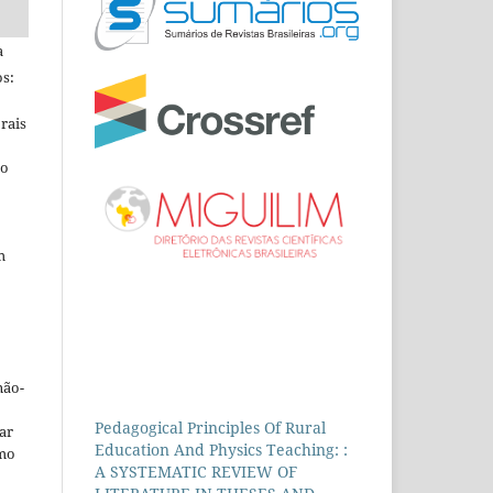
a
s:
rais
ho
m
não-
Pedagogical Principles Of Rural
car
Education And Physics Teaching: :
omo
A SYSTEMATIC REVIEW OF