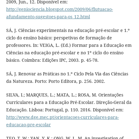
2009, Jun., 12. Disponível em:
http://geniociencia.blogspot.com/2009/06/flutuacao-
afundamento-sugestoes-para-os_12.html
SÁ, J. Ciências experimentais na educação pré-escolar e 1.º
ciclo do ensino básico: perspetivas de formação de
professores. In: VEIGA, L. (Ed.) Formar para a Educação em
Ciências na educação pré-escolar e no 1º ciclo do ensino
básico. Coimbra: Edições IPC, 2003. p. 45-78.
SÁ, J. Renovar as Práticas no 1.º Ciclo Pela Via das Ciências
da Natureza. Porto: Porto Editora, p. 256. 2002.
SILVA, I.; MARQUES, L.; MATA, L.; ROSA, M. Orientações
Curriculares para a Educação Pré-Escolar. Direção-Geral da
Educação. Lisboa: Portugal, p. 110. 2016. Disponível em:
http://www.dge.mec.pt/orientacoes-curriculares-para-
educacao-pre-escolar
TEO, T. W.; YAN, Y. K.; ONG, W. L. M. An investigation of