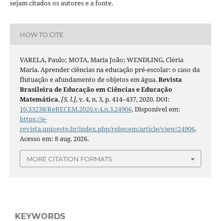
sejam citados os autores e a fonte.
HOW TO CITE
VARELA, Paulo; MOTA, Maria João; WENDLING, Cléria
Maria. Aprender ciências na educação pré-escolar: o caso da
flutuação e afundamento de objetos em água.
Revista
Brasileira de Educação em Ciências e Educação
Matemática
,
[S. l.]
, v. 4, n. 3, p. 414–437, 2020. DOI:
10.33238/ReBECEM.2020.v.4.n.3.24906
. Disponível em:
https://e-
revista.unioeste.br/index.php/rebecem/article/view/24906
.
Acesso em: 8 aug. 2026.
MORE CITATION FORMATS
KEYWORDS