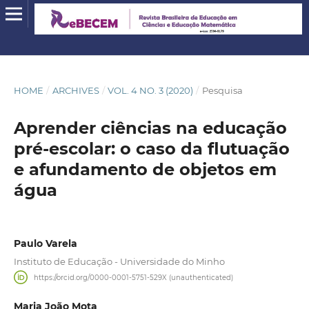
HOME
/
ARCHIVES
/
VOL. 4 NO. 3 (2020)
/
Pesquisa
Aprender ciências na educação
pré-escolar: o caso da flutuação
e afundamento de objetos em
água
Paulo Varela
Instituto de Educação - Universidade do Minho
https://orcid.org/0000-0001-5751-529X (unauthenticated)
Maria João Mota