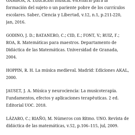
GAMBOA, A. Educación musical: escenario para la
formación del sujeto o un pariente pobre de los currículos
escolares. Saber, Ciencia y Libertad, v.12, n.1, p.211-220,
jan, 2016.
GODINO, J. D.; BATANERO, C.; CID, E.; FONT, V.; RUIZ, F.;
ROA, R. Matemáticas para maestros. Departamento de
Didáctica de las Matemáticas. Universidad de Granada,
2004.
HOPPIN, R. H. La música medieval. Madrid: Ediciones AKAL,
2000.
JAUSET, J. A. Música y neurociencia: La musicoterapia.
Fundamentos, efectos y aplicaciones terapêuticas. 2 ed.
Editorial UOC. 2018.
LÁZARO, C.; RIAÑO, M. Números con Ritmo. UNO. Revista de
didáctica de las matemáticas, v.52, p.106–115, jul, 2009.