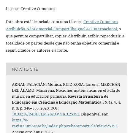
Licença Creative Commons
Esta obra está licenciada com uma Licença
Creative Commons
Atribuição-NãoComercial-CompartilhaIgual 4.0 Internacional
, o
que permite compartilhar, copiar, distribuir, exibir, reproduzir, a
totalidade ou partes desde que não tenha objetivo comercial e
sejam citados os autores e a fonte.
HOW TO CITE
ARNAL-PALACIÁN, Mónica; RUIZ-ROSA, Lorena; MERCHÁN
DEL ÁLAMO, Macarena. Nociones matemáticas en el aula de
música en educación primaria.
Revista Brasileira de
Educação em Ciências e Educação Matemática
,
[S. l.]
, v. 4,
n. 3, p. 348–363, 2020. DOI:
10.33238/ReBECEM.2020.v.4.n.3.25352
. Disponível em:
https://e-
revista.unioeste.br/index.php/rebecem/article/view/25352
.
Acesso em: 7 aug. 2026.