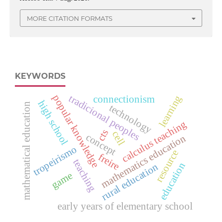
MORE CITATION FORMATS
KEYWORDS
popular knowledge
tradicional peoples
learning
connectionism
high school
mathematical education
technology
calculus teaching
cts
cell
concept
mathematics education
tropeirismo
resource
freire
teaching
education
rural education
game
early years of elementary school