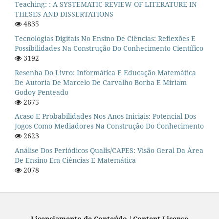
Teaching: : A SYSTEMATIC REVIEW OF LITERATURE IN
THESES AND DISSERTATIONS
4835
Tecnologias Digitais No Ensino De Ciências: Reflexões E
Possibilidades Na Construção Do Conhecimento Científico
3192
Resenha Do Livro: Informática E Educação Matemática
De Autoria De Marcelo De Carvalho Borba E Miriam
Godoy Penteado
2675
Acaso E Probabilidades Nos Anos Iniciais: Potencial Dos
Jogos Como Mediadores Na Construção Do Conhecimento
2623
Análise Dos Periódicos Qualis/CAPES: Visão Geral Da Área
De Ensino Em Ciências E Matemática
2078
Licenciamento de Conteúdo / Content License