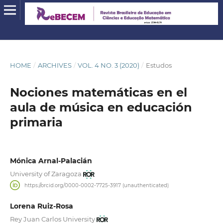
HOME
/
ARCHIVES
/
VOL. 4 NO. 3 (2020)
/
Estudos
Nociones matemáticas en el
aula de música en educación
primaria
Mónica Arnal-Palacián
University of Zaragoza
https://orcid.org/0000-0002-7725-3917 (unauthenticated)
Lorena Ruiz-Rosa
Rey Juan Carlos University