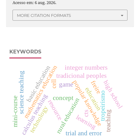
Acesso em: 6 aug. 2026.
MORE CITATION FORMATS
KEYWORDS
mathematics education
integer numbers
basic education
science teaching
tradicional peoples
popular knowledge
cell
high school
freire
game
education
tropeirismo
calculus teaching
concept
mini-course
rural education
resource
technology
teaching
cts
learning
trial and error