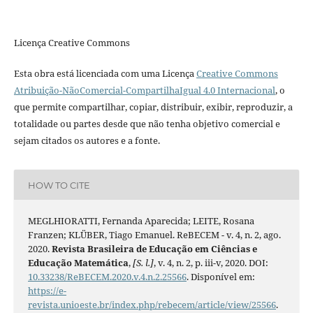
Licença Creative Commons
Esta obra está licenciada com uma Licença
Creative Commons
Atribuição-NãoComercial-CompartilhaIgual 4.0 Internacional
, o
que permite compartilhar, copiar, distribuir, exibir, reproduzir, a
totalidade ou partes desde que não tenha objetivo comercial e
sejam citados os autores e a fonte.
HOW TO CITE
MEGLHIORATTI, Fernanda Aparecida; LEITE, Rosana
Franzen; KLÜBER, Tiago Emanuel. ReBECEM - v. 4, n. 2, ago.
2020.
Revista Brasileira de Educação em Ciências e
Educação Matemática
,
[S. l.]
, v. 4, n. 2, p. iii-v, 2020. DOI:
10.33238/ReBECEM.2020.v.4.n.2.25566
. Disponível em:
https://e-
revista.unioeste.br/index.php/rebecem/article/view/25566
.