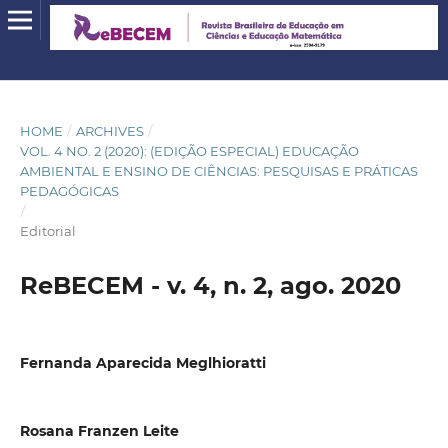
HOME
/
ARCHIVES
/
VOL. 4 NO. 2 (2020): (EDIÇÃO ESPECIAL) EDUCAÇÃO
AMBIENTAL E ENSINO DE CIÊNCIAS: PESQUISAS E PRÁTICAS
PEDAGÓGICAS
/
Editorial
ReBECEM - v. 4, n. 2, ago. 2020
Fernanda Aparecida Meglhioratti
Rosana Franzen Leite