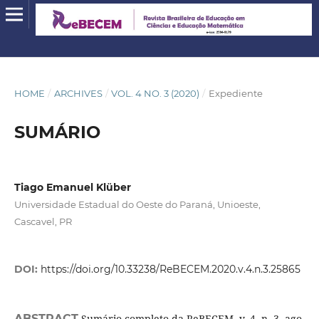
HOME
/
ARCHIVES
/
VOL. 4 NO. 3 (2020)
/
Expediente
SUMÁRIO
Tiago Emanuel Klüber
Universidade Estadual do Oeste do Paraná, Unioeste,
Cascavel, PR
DOI:
https://doi.org/10.33238/ReBECEM.2020.v.4.n.3.25865
ABSTRACT
Sumário completo da ReBECEM, v. 4, n. 3, ago.