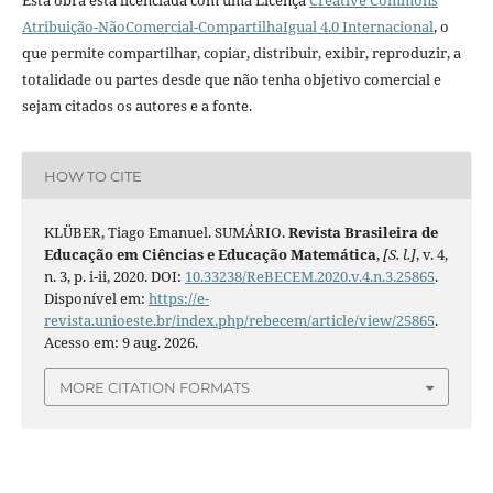
Esta obra está licenciada com uma Licença
Creative Commons
Atribuição-NãoComercial-CompartilhaIgual 4.0 Internacional
, o
que permite compartilhar, copiar, distribuir, exibir, reproduzir, a
totalidade ou partes desde que não tenha objetivo comercial e
sejam citados os autores e a fonte.
HOW TO CITE
KLÜBER, Tiago Emanuel. SUMÁRIO.
Revista Brasileira de
Educação em Ciências e Educação Matemática
,
[S. l.]
, v. 4,
n. 3, p. i-ii, 2020. DOI:
10.33238/ReBECEM.2020.v.4.n.3.25865
.
Disponível em:
https://e-
revista.unioeste.br/index.php/rebecem/article/view/25865
.
Acesso em: 9 aug. 2026.
MORE CITATION FORMATS