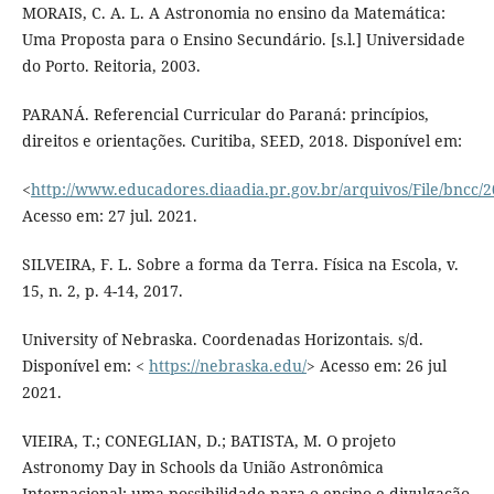
MORAIS, C. A. L. A Astronomia no ensino da Matemática:
Uma Proposta para o Ensino Secundário. [s.l.] Universidade
do Porto. Reitoria, 2003.
PARANÁ. Referencial Curricular do Paraná: princípios,
direitos e orientações. Curitiba, SEED, 2018. Disponível em:
<
http://www.educadores.diaadia.pr.gov.br/arquivos/File/bncc/2
Acesso em: 27 jul. 2021.
SILVEIRA, F. L. Sobre a forma da Terra. Física na Escola, v.
15, n. 2, p. 4-14, 2017.
University of Nebraska. Coordenadas Horizontais. s/d.
Disponível em: <
https://nebraska.edu/
> Acesso em: 26 jul
2021.
VIEIRA, T.; CONEGLIAN, D.; BATISTA, M. O projeto
Astronomy Day in Schools da União Astronômica
Internacional: uma possibilidade para o ensino e divulgação