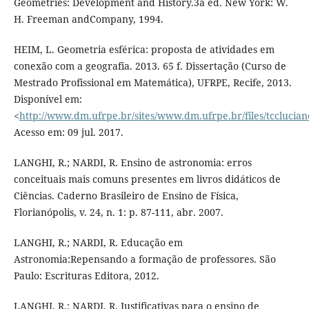
Geometries: Development and History.3a ed. New York: W.
H. Freeman andCompany, 1994.
HEIM, L. Geometria esférica: proposta de atividades em
conexão com a geografia. 2013. 65 f. Dissertação (Curso de
Mestrado Profissional em Matemática), UFRPE, Recife, 2013.
Disponível em:
<
http://www.dm.ufrpe.br/sites/www.dm.ufrpe.br/files/tcclucian
Acesso em: 09 jul. 2017.
LANGHI, R.; NARDI, R. Ensino de astronomia: erros
conceituais mais comuns presentes em livros didáticos de
Ciências. Caderno Brasileiro de Ensino de Física,
Florianópolis, v. 24, n. 1: p. 87-111, abr. 2007.
LANGHI, R.; NARDI, R. Educação em
Astronomia:Repensando a formação de professores. São
Paulo: Escrituras Editora, 2012.
LANGHI, R.; NARDI, R. Justificativas para o ensino de