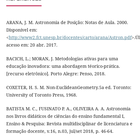
ARANA, J. M. Astronomia de Posição: Notas de Aula. 2000.
Disponível em:
<
http://www2.fct.unesp.br/docentes/carto/arana/Astron.pdf
>.Ú
acesso em: 20 abr. 2017.
BACICH, L.; MORAN, J. Metodologias ativas para uma
educação inovadora: uma abordagem téorico-prática.
[recurso eletrônico]. Porto Alegre: Penso, 2018.
COXETER, H. S. M. Non-EuclideanGeometry.5a ed. Toronto:
University of Toronto Press, 1968.
BATISTA M. C., FUSINATO P. A., OLIVEIRA A. A. Astronomia
nos livros didáticos de ciências do ensino fundamental I,
Ensino & Pesquisa: Revista multidisciplinar de licenciatura e
formação docente, v.16, n.03, jul/set 2018, p. 46-64.