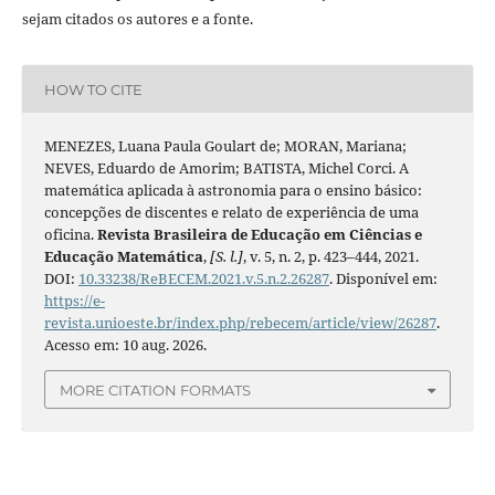
sejam citados os autores e a fonte.
HOW TO CITE
MENEZES, Luana Paula Goulart de; MORAN, Mariana;
NEVES, Eduardo de Amorim; BATISTA, Michel Corci. A
matemática aplicada à astronomia para o ensino básico:
concepções de discentes e relato de experiência de uma
oficina.
Revista Brasileira de Educação em Ciências e
Educação Matemática
,
[S. l.]
, v. 5, n. 2, p. 423–444, 2021.
DOI:
10.33238/ReBECEM.2021.v.5.n.2.26287
. Disponível em:
https://e-
revista.unioeste.br/index.php/rebecem/article/view/26287
.
Acesso em: 10 aug. 2026.
MORE CITATION FORMATS