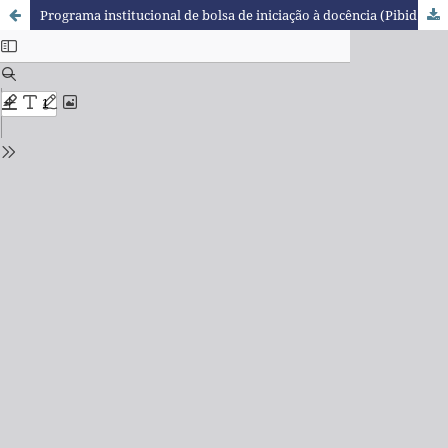
Programa institucional de bolsa de iniciação à docência (Pibid 2018-2020): expectativas, contribuições e desafios do subprojeto biologia UTFPR na percepção dos pibidianos