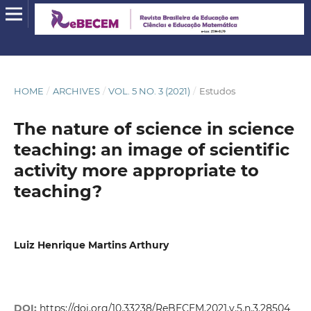
HOME
/
ARCHIVES
/
VOL. 5 NO. 3 (2021)
/
Estudos
The nature of science in science
teaching: an image of scientific
activity more appropriate to
teaching?
Luiz Henrique Martins Arthury
DOI:
https://doi.org/10.33238/ReBECEM.2021.v.5.n.3.28504