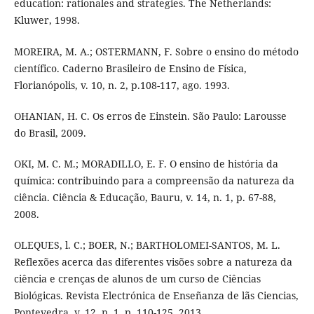
education: rationales and strategies. The Netherlands:
Kluwer, 1998.
MOREIRA, M. A.; OSTERMANN, F. Sobre o ensino do método
científico. Caderno Brasileiro de Ensino de Física,
Florianópolis, v. 10, n. 2, p.108-117, ago. 1993.
OHANIAN, H. C. Os erros de Einstein. São Paulo: Larousse
do Brasil, 2009.
OKI, M. C. M.; MORADILLO, E. F. O ensino de história da
química: contribuindo para a compreensão da natureza da
ciência. Ciência & Educação, Bauru, v. 14, n. 1, p. 67-88,
2008.
OLEQUES, l. C.; BOER, N.; BARTHOLOMEI-SANTOS, M. L.
Reflexões acerca das diferentes visões sobre a natureza da
ciência e crenças de alunos de um curso de Ciências
Biológicas. Revista Electrónica de Enseñanza de lãs Ciencias,
Pontevedra, v. 12, n. 1, p. 110-125, 2013.