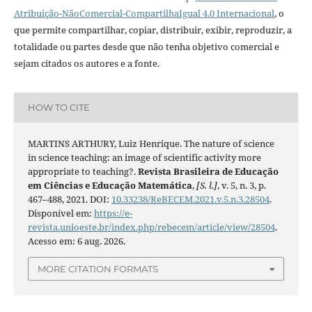
Atribuição-NãoComercial-CompartilhaIgual 4.0 Internacional
, o
que permite compartilhar, copiar, distribuir, exibir, reproduzir, a
totalidade ou partes desde que não tenha objetivo comercial e
sejam citados os autores e a fonte.
HOW TO CITE
MARTINS ARTHURY, Luiz Henrique. The nature of science
in science teaching: an image of scientific activity more
appropriate to teaching?.
Revista Brasileira de Educação
em Ciências e Educação Matemática
,
[S. l.]
, v. 5, n. 3, p.
467–488, 2021. DOI:
10.33238/ReBECEM.2021.v.5.n.3.28504
.
Disponível em:
https://e-
revista.unioeste.br/index.php/rebecem/article/view/28504
.
Acesso em: 6 aug. 2026.
MORE CITATION FORMATS