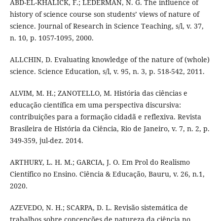
ABD-EL-KHALICK, F.; LEDERMAN, N. G. The influence of
history of science course son students’ views of nature of
science. Journal of Research in Science Teaching, s/l, v. 37,
n. 10, p. 1057-1095, 2000.
ALLCHIN, D. Evaluating knowledge of the nature of (whole)
science. Science Education, s/l, v. 95, n. 3, p. 518-542, 2011.
ALVIM, M. H.; ZANOTELLO, M. História das ciências e
educação científica em uma perspectiva discursiva:
contribuições para a formação cidadã e reflexiva. Revista
Brasileira de História da Ciência, Rio de Janeiro, v. 7, n. 2, p.
349-359, jul-dez. 2014.
ARTHURY, L. H. M.; GARCIA, J. O. Em Prol do Realismo
Científico no Ensino. Ciência & Educação, Bauru, v. 26, n.1,
2020.
AZEVEDO, N. H.; SCARPA, D. L. Revisão sistemática de
trabalhos sobre concepções de natureza da ciência no