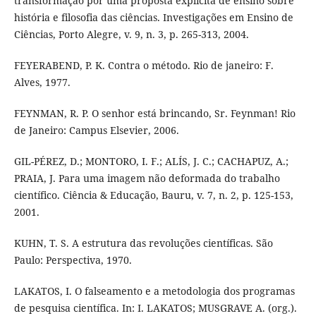
transformação por uma proposta explícita de ensino sobre
história e filosofia das ciências. Investigações em Ensino de
Ciências, Porto Alegre, v. 9, n. 3, p. 265-313, 2004.
FEYERABEND, P. K. Contra o método. Rio de janeiro: F.
Alves, 1977.
FEYNMAN, R. P. O senhor está brincando, Sr. Feynman! Rio
de Janeiro: Campus Elsevier, 2006.
GIL-PÉREZ, D.; MONTORO, I. F.; ALÍS, J. C.; CACHAPUZ, A.;
PRAIA, J. Para uma imagem não deformada do trabalho
científico. Ciência & Educação, Bauru, v. 7, n. 2, p. 125-153,
2001.
KUHN, T. S. A estrutura das revoluções científicas. São
Paulo: Perspectiva, 1970.
LAKATOS, I. O falseamento e a metodologia dos programas
de pesquisa científica. In: I. LAKATOS; MUSGRAVE A. (org.).