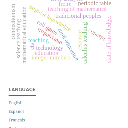
periodic table
freire
popular knowledge
connectionism
teaching of mathematics
mathematical education
tradicional peoples
state of knowledge;
cell
science teaching
calculus teaching
game
tropeirismo
rural education
concept
resource
teaching
cts
technology
education
integer numbers
LANGUAGE
English
Español
Français