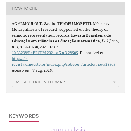
HOW TO CITE
AG ALMOULOUD, Saddo; THADEU MORETTI, Méricles.
Metasynthesis of research supported on the theory of
semiotic representation records.
Revista Brasileira de
Educação em Ciências e Educação Matemática
,
[S. l.]
, v. 5,
n. 3, p. 560–630, 2021. DOI:
10.33238/ReBECEM.2021.v.5.n.3.28505
. Disponível em:
https://e-
revista.unioeste.br/index.php/rebecem/article/view/28505
.
Acesso em: 7 aug. 2026.
MORE CITATION FORMATS
KEYWORDS
error analysis