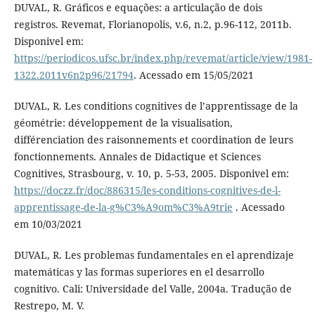
DUVAL, R. Gráficos e equações: a articulação de dois
registros. Revemat, Florianopolis, v.6, n.2, p.96-112, 2011b.
Disponivel em:
https://periodicos.ufsc.br/index.php/revemat/article/view/1981-
1322.2011v6n2p96/21794
. Acessado em 15/05/2021
DUVAL, R. Les conditions cognitives de l’apprentissage de la
géométrie: développement de la visualisation,
différenciation des raisonnements et coordination de leurs
fonctionnements. Annales de Didactique et Sciences
Cognitives, Strasbourg, v. 10, p. 5-53, 2005. Disponivel em:
https://doczz.fr/doc/886315/les-conditions-cognitives-de-l-
apprentissage-de-la-g%C3%A9om%C3%A9trie
. Acessado
em 10/03/2021
DUVAL, R. Les problemas fundamentales en el aprendizaje
matemáticas y las formas superiores en el desarrollo
cognitivo. Cali: Universidade del Valle, 2004a. Tradução de
Restrepo, M. V.