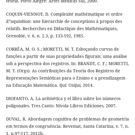
teoria. Porto Alegre: Artes Médicas Sul, 2000.
COQUIN-VIENNOT, D. Complexité mathématique et ordre
d‟aquisition: une hierarchie de conceptions à propos des
relatifs. Recherches en Didactique des Mathématiques,
Grenoble, v. 6, n. 2.3, p. 133-192, 1985.
CORRÊA, M. O. S.; MORETTI, M. T. Esboçando curvas de
funções a partir de suas propriedades figurais: uma análise
sob a perspectiva dos registros. In: BRANDT, C. F.; MORETTI,
M. T. (Orgs). As contribuições da Teoria dos Registros de
Representações Semióticas para o Ensino e a prendizagem
na Educação Matemática. Ijuí: Unijuí, 2014.
DIOFANTO, A. La aritmética y el libro sobre los números
poligonales. Tres Canto: Nivola Libros Ediciones, 2007.
DUVAL, R. Abordagem cognitiva de problemas de geometria
em termos de congruência. Revemat, Santa Catarina, v. 7, n.
1, p.97-117, 2012b.