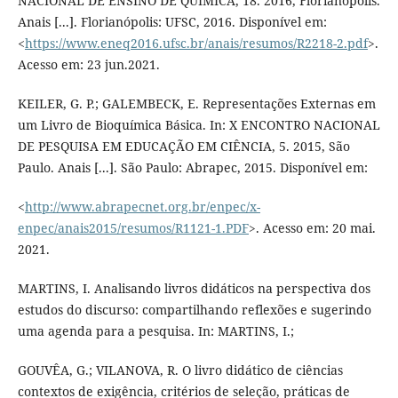
NACIONAL DE ENSINO DE QUÍMICA, 18. 2016, Florianópolis.
Anais [...]. Florianópolis: UFSC, 2016. Disponível em:
<
https://www.eneq2016.ufsc.br/anais/resumos/R2218-2.pdf
>.
Acesso em: 23 jun.2021.
KEILER, G. P.; GALEMBECK, E. Representações Externas em
um Livro de Bioquímica Básica. In: X ENCONTRO NACIONAL
DE PESQUISA EM EDUCAÇÃO EM CIÊNCIA, 5. 2015, São
Paulo. Anais [...]. São Paulo: Abrapec, 2015. Disponível em:
<
http://www.abrapecnet.org.br/enpec/x-
enpec/anais2015/resumos/R1121-1.PDF
>. Acesso em: 20 mai.
2021.
MARTINS, I. Analisando livros didáticos na perspectiva dos
estudos do discurso: compartilhando reflexões e sugerindo
uma agenda para a pesquisa. In: MARTINS, I.;
GOUVÊA, G.; VILANOVA, R. O livro didático de ciências
contextos de exigência, critérios de seleção, práticas de