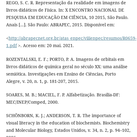
REGO, S. C. R. Representação da realidade em imagens de
livros didáticos de Física. In: X ENCONTRO NACIONAL DE
PESQUISA EM EDUCAÇÃO EM CIÊNCIA, 10 2015, São Paulo.
Anais [...]. São Paulo: ABRAPEC, 2015. Disponível em:
<
http://abrapecnet.org.br/atas_enpec/viiienpec/resumos/R0659-
1.pdf
>. Acesso em: 20 mai. 2021.
ROZENTALSKI, E. F.; PORTO, P. A. Imagens de orbitais em
livros didáticos de química geral no século XX: uma análise
semiótica. Investigações em Ensino de Ciências, Porto
Alegre, v. 20, n. 1, p. 181-207, 2015.
SOARES, M. B.; MACIEL, F. P. Alfabetização. Brasília-DF:
MEC/INEP/Comped, 2000.
SCHÖNBORN, K. J.; ANDERSON, T. R. The importance of
visual literacy in the education of biochemists. Biochemistry
and Molecular Biology, Estados Unidos, v. 34, n. 2, p. 94–102,