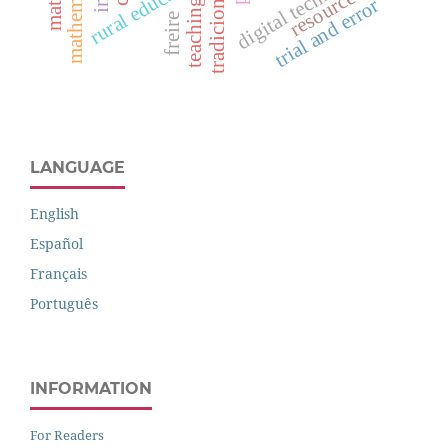
digital technologies
rural education
resource
trial and error
teaching
freire
LANGUAGE
English
Español
Français
Português
INFORMATION
For Readers