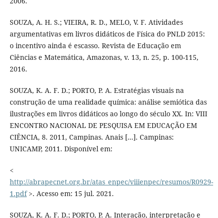
2006.
SOUZA, A. H. S.; VIEIRA, R. D., MELO, V. F. Atividades
argumentativas em livros didáticos de Física do PNLD 2015:
o incentivo ainda é escasso. Revista de Educação em
Ciências e Matemática, Amazonas, v. 13, n. 25, p. 100-115,
2016.
SOUZA, K. A. F. D.; PORTO, P. A. Estratégias visuais na
construção de uma realidade química: análise semiótica das
ilustrações em livros didáticos ao longo do século XX. In: VIII
ENCONTRO NACIONAL DE PESQUISA EM EDUCAÇÃO EM
CIÊNCIA, 8. 2011, Campinas. Anais [...]. Campinas:
UNICAMP, 2011. Disponível em:
<
http://abrapecnet.org.br/atas_enpec/viiienpec/resumos/R0929-
1.pdf
>. Acesso em: 15 jul. 2021.
SOUZA, K. A. F. D.; PORTO, P. A. Interação, interpretação e