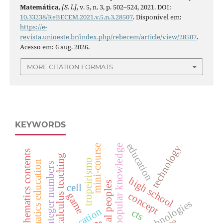
Matemática
,
[S. l.]
, v. 5, n. 3, p. 502–524, 2021. DOI:
10.33238/ReBECEM.2021.v.5.n.3.28507
. Disponível em:
https://e-
revista.unioeste.br/index.php/rebecem/article/view/28507
.
Acesso em: 6 aug. 2026.
MORE CITATION FORMATS
KEYWORDS
education
technology
mini-course
popular knowledge
mathematics contents
calculus teaching
tropeirismo
mathematics education
integer numbers
high school
tradicional peoples
cell
concept
game
cts