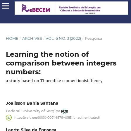
HOME
/
ARCHIVES
/
VOL. 6 NO. 3 (2022)
/
Pesquisa
Learning the notion of
comparison between integers
numbers:
a study based on Thorndike connectionist theory
Joalisson Bahia Santana
Federal University of Sergipe
https://orcid.org/0000-0001-6576-4085 (unauthenticated)
Laerte Silva da Fonseca