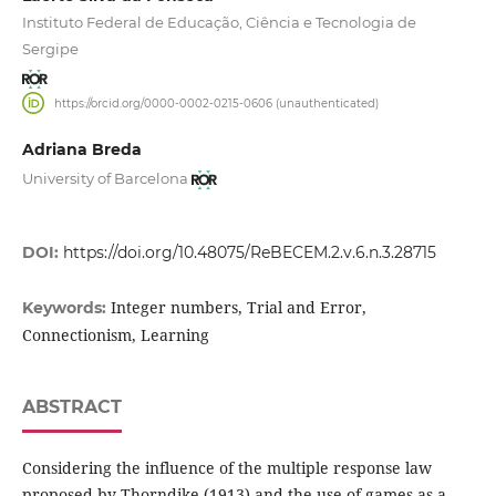
Instituto Federal de Educação, Ciência e Tecnologia de
Sergipe
https://orcid.org/0000-0002-0215-0606 (unauthenticated)
Adriana Breda
University of Barcelona
DOI:
https://doi.org/10.48075/ReBECEM.2.v.6.n.3.28715
Integer numbers, Trial and Error,
Keywords:
Connectionism, Learning
ABSTRACT
Considering the influence of the multiple response law
proposed by Thorndike (1913) and the use of games as a