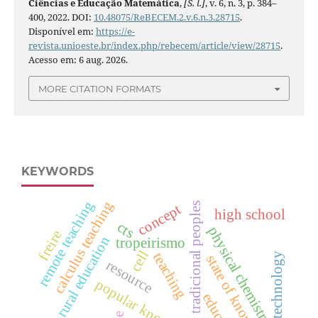
Ciências e Educação Matemática
,
[S. l.]
, v. 6, n. 3, p. 384–
400, 2022. DOI:
10.48075/ReBECEM.2.v.6.n.3.28715
.
Disponível em:
https://e-
revista.unioeste.br/index.php/rebecem/article/view/28715
.
Acesso em: 6 aug. 2026.
MORE CITATION FORMATS
KEYWORDS
remote teaching
calculus teaching
tradicional peoples
concept
high school
cts
physical chemistry
freire
rural education
tropeirismo
cell
teaching
technology
state of knowledge;
resource
popular knowledge