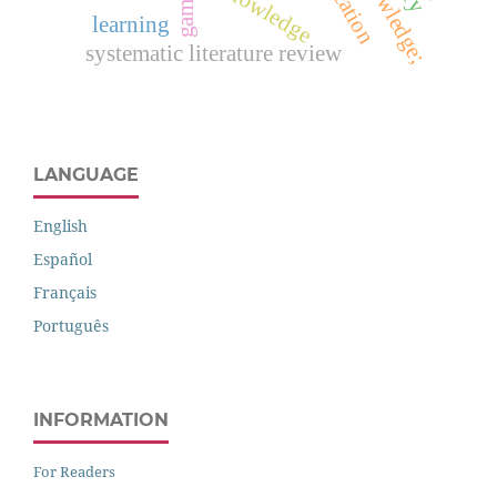
education
game
learning
systematic literature review
LANGUAGE
English
Español
Français
Português
INFORMATION
For Readers