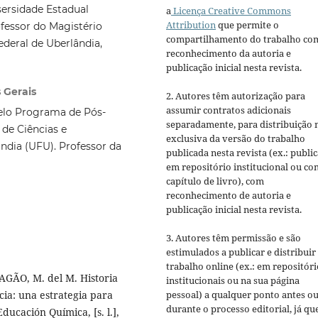
ersidade Estadual
a
Licença Creative Commons
Attribution
que permite o
ofessor do Magistério
compartilhamento do trabalho co
ederal de Uberlândia,
reconhecimento da autoria e
publicação inicial nesta revista.
s Gerais
2. Autores têm autorização para
assumir contratos adicionais
elo Programa de Pós-
separadamente, para distribuição 
de Ciências e
exclusiva da versão do trabalho
ndia (UFU). Professor da
publicada nesta revista (ex.: publi
em repositório institucional ou c
capítulo de livro), com
reconhecimento de autoria e
publicação inicial nesta revista.
3. Autores têm permissão e são
estimulados a publicar e distribuir
trabalho online (ex.: em repositóri
GÃO, M. del M. Historia
institucionais ou na sua página
cia: una estrategia para
pessoal) a qualquer ponto antes o
durante o processo editorial, já qu
ducación Química, [s. l.],