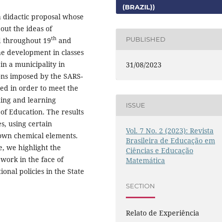
(BRAZIL))
 a didactic proposal whose
bout the ideas of
th
PUBLISHED
ed throughout 19
and
he development in classes
 in a municipality in
31/08/2023
ions imposed by the SARS-
ed in order to meet the
ing and learning
ISSUE
of Education. The results
s, using certain
Vol. 7 No. 2 (2023): Revista
known chemical elements.
Brasileira de Educação em
le, we highlight the
Ciências e Educação
g work in the face of
Matemática
onal policies in the State
SECTION
Relato de Experiência