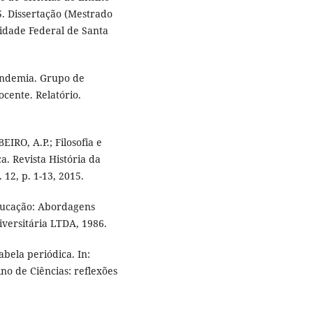
5. Dissertação (Mestrado
sidade Federal de Santa
ndemia. Grupo de
ocente. Relatório.
EIRO, A.P.; Filosofia e
. Revista História da
. 12, p. 1-13, 2015.
ducação: Abordagens
iversitária LTDA, 1986.
bela periódica. In:
ino de Ciências: reflexões