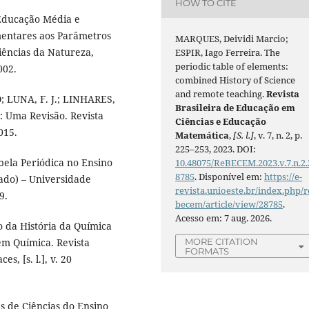
HOW TO CITE
 Educação Média e
mentares aos Parâmetros
MARQUES, Deividi Marcio;
iências da Natureza,
ESPIR, Iago Ferreira. The
periodic table of elements:
002.
combined History of Science
and remote teaching.
Revista
O; LUNA, F. J.; LINHARES,
Brasileira de Educação em
a: Uma Revisão. Revista
Ciências e Educação
2015.
Matemática
,
[S. l.]
, v. 7, n. 2, p.
225–253, 2023. DOI:
ela Periódica no Ensino
10.48075/ReBECEM.2023.v.7.n.2.
8785
. Disponível em:
https://e-
rado) – Universidade
revista.unioeste.br/index.php/r
9.
becem/article/view/28785
.
Acesso em: 7 aug. 2026.
o da História da Química
MORE CITATION
em Química. Revista
FORMATS
s, [s. l.], v. 20
s de Ciências do Ensino