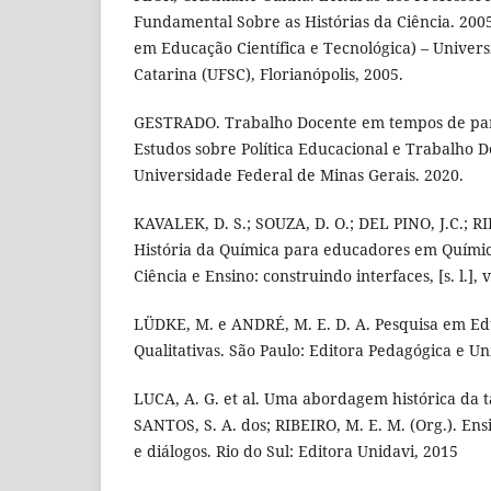
Fundamental Sobre as Histórias da Ciência. 200
em Educação Científica e Tecnológica) – Univer
Catarina (UFSC), Florianópolis, 2005.
GESTRADO. Trabalho Docente em tempos de pa
Estudos sobre Política Educacional e Trabalho D
Universidade Federal de Minas Gerais. 2020.
KAVALEK, D. S.; SOUZA, D. O.; DEL PINO, J.C.; RIB
História da Química para educadores em Química
Ciência e Ensino: construindo interfaces, [s. l.], v
LÜDKE, M. e ANDRÉ, M. E. D. A. Pesquisa em E
Qualitativas. São Paulo: Editora Pedagógica e Un
LUCA, A. G. et al. Uma abordagem histórica da ta
SANTOS, S. A. dos; RIBEIRO, M. E. M. (Org.). Ens
e diálogos. Rio do Sul: Editora Unidavi, 2015