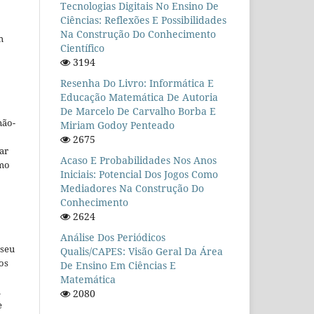
Tecnologias Digitais No Ensino De
Ciências: Reflexões E Possibilidades
Na Construção Do Conhecimento
m
Científico
3194
Resenha Do Livro: Informática E
Educação Matemática De Autoria
De Marcelo De Carvalho Borba E
não-
Miriam Godoy Penteado
2675
car
Acaso E Probabilidades Nos Anos
omo
Iniciais: Potencial Dos Jogos Como
Mediadores Na Construção Do
Conhecimento
2624
Análise Dos Periódicos
 seu
Qualis/CAPES: Visão Geral Da Área
os
De Ensino Em Ciências E
Matemática
u
2080
e