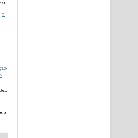
vas,
a
O
ção-
0
bir,
es e