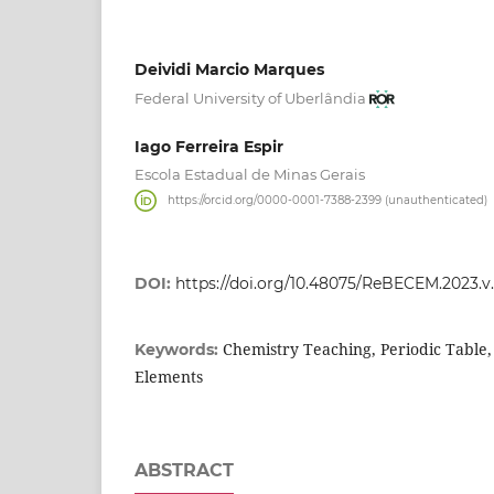
Deividi Marcio Marques
Federal University of Uberlândia
Iago Ferreira Espir
Escola Estadual de Minas Gerais
https://orcid.org/0000-0001-7388-2399 (unauthenticated)
DOI:
https://doi.org/10.48075/ReBECEM.2023.v.
Chemistry Teaching, Periodic Table, 
Keywords:
Elements
ABSTRACT