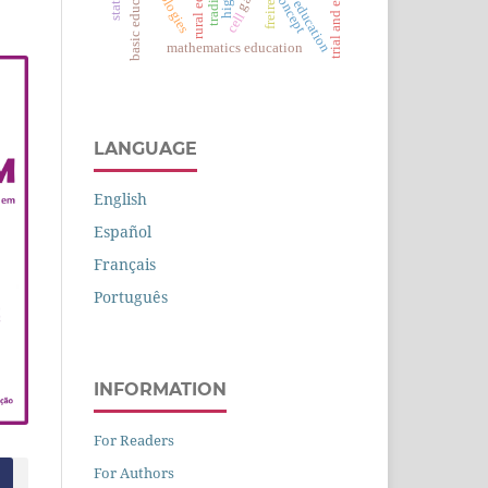
basic education
trial and error
concept
education
freire
cell
mathematics education
LANGUAGE
English
Español
Français
Português
INFORMATION
For Readers
For Authors