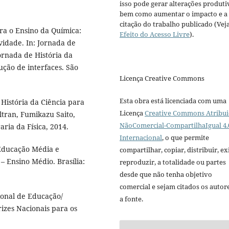
isso pode gerar alterações produti
bem como aumentar o impacto e a
citação do trabalho publicado (Vej
ara o Ensino da Química:
Efeito do Acesso Livre
).
idade. In: Jornada de
Jornada de História da
ução de interfaces. São
Licença Creative Commons
Esta obra está licenciada com uma
 História da Ciência para
Licença
Creative Commons Atribui
tran, Fumikazu Saito,
NãoComercial-CompartilhaIgual 4.
aria da Física, 2014.
Internacional
, o que permite
 Educação Média e
compartilhar, copiar, distribuir, exi
– Ensino Médio. Brasília:
reproduzir, a totalidade ou partes
desde que não tenha objetivo
comercial e sejam citados os autor
ional de Educação/
a fonte.
izes Nacionais para os