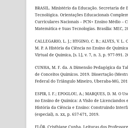
BRASIL. Ministério da Educação. Secretaria de
Tecnológica. Orientações Educacionais Comple
Curriculares Nacionais – PCN+ Ensino Médio – C
Matemática e Suas Tecnologias. Brasília: MEC, 2
CALLEGARIO, L. J.; HYGINO, C. B.; ALVES, V. L. 
M. P. A História da Ciência no Ensino de Químic
Virtual de Química, [s. l.], v. 7, n. 3, p. 977-991. 
CUNHA, M. F. da. A Dimensão Pedagógica da Tab
de Conceitos Químicos. 2019. Dissertação (Mest
Federal do Triângulo Mineiro, Uberaba-MG, 201
ESPIR, I. F.; EPOGLOU, A.; MARQUES, D. M. O Us
no Ensino de Química: A Visão de Licenciandos 
História da Ciência e Ensino: Construindo Interface
(especial), n. xx, p. 657-671, 2019.
FLÔR, Cristhiane Cunha. Leituras dos Professore