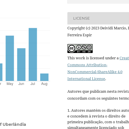
LICENSE
Copyright (c) 2023 Deividi Marcio, 
Ferreira Espir
This work is licensed under a
Creat
Commons Attribution-
NonCommercial-ShareAlike 4.0
International License
.
Autores que publicam nesta revist
concordam com os seguintes termo
1. Autores mantém os direitos auto
e concedem à revista o direito de
primeira publicação, com o trabal
of Uberlândia
simultaneamente licenciado sob