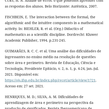
CURY, H. N. Análise de erros: o que podemos aprender com
as respostas dos alunos. Belo Horizonte: Autêntica, 2007.
FISCHBEIN, E. The interaction between the formal, the
algorithmic and the intuitive components in a mathematical
activity. In: BIEHLER, R. et al. (Org.) Didactics of
mathematics as a scientific discipline. Dordrecht: Kluwer
Academic Publisher, 1994. p.231-245.
GUIMARÃES, R. C. C. et al. Uma análise das dificuldades de
ingressantes no ensino médio na resolução de questões
sobre área e perímetro. Revista de Educação, Ciência e
Tecnologia, Presidente Epitácio, v. 2, n. 1, p. 4-24, jan.-jul.
2021. Disponível em:
https://ojs.ifsp.edu.br/index.php/recet/article/view/1721
.
Acesso em: 27 set. 2021.
HENRIQUES, M. D.; SILVA, A. M. Dificuldades de
aprendizagem de área e perímetro na perspectiva da
produção de significados. Revista Iberoamericana de