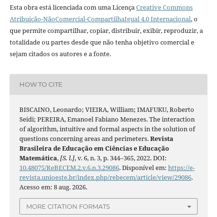
Esta obra está licenciada com uma Licença
Creative Commons
Atribuição-NãoComercial-CompartilhaIgual 4.0 Internacional
, o
que permite compartilhar, copiar, distribuir, exibir, reproduzir, a
totalidade ou partes desde que não tenha objetivo comercial e
sejam citados os autores e a fonte.
HOW TO CITE
BISCAINO, Leonardo; VIEIRA, William; IMAFUKU, Roberto
Seidi; PEREIRA, Emanoel Fabiano Menezes. The interaction
of algorithm, intuitive and formal aspects in the solution of
questions concerning areas and perimeters.
Revista
Brasileira de Educação em Ciências e Educação
Matemática
,
[S. l.]
, v. 6, n. 3, p. 344–365, 2022. DOI:
10.48075/ReBECEM.2.v.6.n.3.29086
. Disponível em:
https://e-
revista.unioeste.br/index.php/rebecem/article/view/29086
.
Acesso em: 8 aug. 2026.
MORE CITATION FORMATS